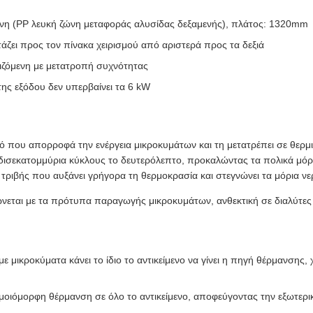
ώνη (PP λευκή ζώνη μεταφοράς αλυσίδας δεξαμενής), πλάτος: 1320mm
άζει προς τον πίνακα χειρισμού από αριστερά προς τα δεξιά
μιζόμενη με μετατροπή συχνότητας
της εξόδου δεν υπερβαίνει τα 6 kW
κό που απορροφά την ενέργεια μικροκυμάτων και τη μετατρέπει σε θερμ
δισεκατομμύρια κύκλους το δευτερόλεπτο, προκαλώντας τα πολικά μόρια
τριβής που αυξάνει γρήγορα τη θερμοκρασία και στεγνώνει τα μόρια νε
ται με τα πρότυπα παραγωγής μικροκυμάτων, ανθεκτική σε διαλύτες 
ε μικροκύματα κάνει το ίδιο το αντικείμενο να γίνει η πηγή θέρμανσης,
ομοιόμορφη θέρμανση σε όλο το αντικείμενο, αποφεύγοντας την εξωτερι