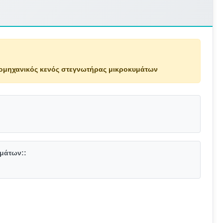
ιομηχανικός κενός στεγνωτήρας μικροκυμάτων
:
μάτων::