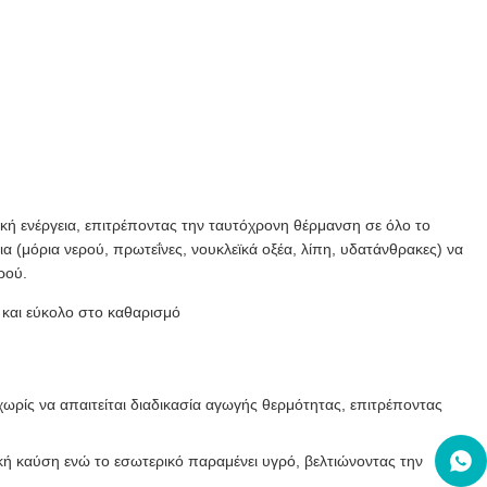
ική ενέργεια, επιτρέποντας την ταυτόχρονη θέρμανση σε όλο το
 (μόρια νερού, πρωτεΐνες, νουκλεϊκά οξέα, λίπη, υδατάνθρακες) να
ρού.
και εύκολο στο καθαρισμό
 χωρίς να απαιτείται διαδικασία αγωγής θερμότητας, επιτρέποντας
κή καύση ενώ το εσωτερικό παραμένει υγρό, βελτιώνοντας την