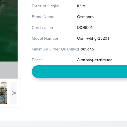
Place of Origin:
Κίνα
Brand Name:
Osmanuv
Certification:
ISO9001
Model Number:
Osm-wbhg-1320T
Minimum Order Quantity:
1 σύνολο
Price:
Διαπραγματεύσιμος
>