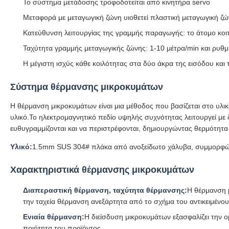
Το σύστημα μετάδοσης τροφοδοτείται από κινητήρα servo
Μεταφορά με μεταγωγική ζώνη υιοθετεί πλαστική μεταγωγική ζ
Κατεύθυνση λειτουργίας της γραμμής παραγωγής: το άτομο κοιτ
Ταχύτητα γραμμής μεταγωγικής ζώνης: 1-10 μέτρα/min και ρυθ
Η μέγιστη ισχύς κάθε κοιλότητας στα δύο άκρα της εισόδου και 
Σύστημα θέρμανσης μικροκυμάτων
Η θέρμανση μικροκυμάτων είναι μια μέθοδος που βασίζεται στο υλι
υλικό.Το ηλεκτρομαγνητικό πεδίο υψηλής συχνότητας λειτουργεί με 
ευθυγραμμίζονται και να περιστρέφονται, δημιουργώντας θερμότητα 
Υλικό:
1.5mm SUS 304# πλάκα από ανοξείδωτο χάλυβα, συμμορφώνε
Χαρακτηριστικά θέρμανσης μικροκυμάτων
Διαπεραστική θέρμανση, ταχύτητα θέρμανσης:
Η θέρμανση μ
την ταχεία θέρμανση ανεξάρτητα από το σχήμα του αντικειμένου
Ενιαία θέρμανση:
Η διείσδυση μικροκυμάτων εξασφαλίζει την 
ποιότητα του προϊόντος