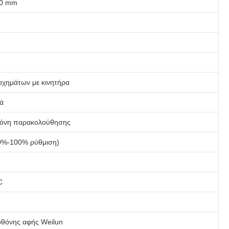
80 mm
οχημάτων με κινητήρα
ά
οθόνη παρακολούθησης
30%-100% ρύθμιση)
C
οθόνης αφής Weilun