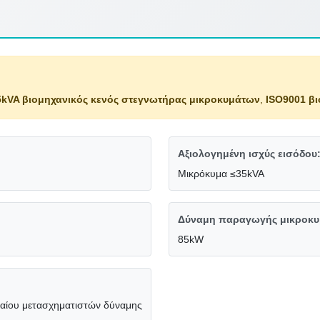
5kVA βιομηχανικός κενός στεγνωτήρας μικροκυμάτων
,
ISO9001 β
Αξιολογημένη ισχύς εισόδου
Μικρόκυμα ≤35kVA
Δύναμη παραγωγής μικροκυ
85kW
λαίου μετασχηματιστών δύναμης