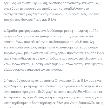
έρευνας και ανάπτυξης (R&D), οι οποίες οδηγούν την καινοτομία,
ενισχύουν τις προσφορές προϊόντων και συμβάλλουν στο
ανταγωνιστικό μας πλεονέκτημα.Ακολουθούν ορισμένες βασικές
πτυχές των δυνατοτήτων μας Ε&Α:
1. Ομάδα εμπειρογνωμόνων: Διαθέτουμε μια αφοσιωμένη ομάδα
υψηλά ειδικευμένων και έμπειρων ερευνητών, μηχανικών και
επιστημόνων που ειδικεύονται σε διάφορους τομείς.Η ποικίλη
τεχνογνωσία τους μας επιτρέπει να καλύπτουμε ένα ευρύ φάσμα
τεχνολογιών, βιομηχανιών και κατηγοριών προϊόντων.Η ομάδα Ε&Α
μας είναι παθιασμένη με την υπέρβαση των ορίων, την εξερεύνηση
νέων ιδεών και την εύρεση καινοτόμων λύσεων για την κάλυψη των
εξελισσόμενων απαιτήσεων της αγοράς.
2. Υπερσύγχρονες εγκαταστάσεις: Οι εγκαταστάσεις Ε&Α μας είναι
εξοπλισμένες με προηγμένο εξοπλισμό, εργαλεία και λογισμικό που
είναι απαραίτητα για τη διεξαγωγή έρευνας αιχμής.Επενδύουμε στις
πιο πρόσφατες τεχνολογίες και εργαστηριακές εγκαταστάσεις για να
υποστηρίξουμε τις δραστηριότητες Ε&Α μας.Αυτό διασφαλίζει ότι η