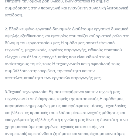
επιτρέπει την ομαλή ροή υλικού, ελαχιστοποιεί τα σημεία
συμφόρησης στην παραγωγή και ενισχύει τη συνολική λειτουργική
απόδοση.
2. Εξειδικευμένο εργατικό δυναμικό: Διαθέτουμε εργατικό δυναμικό
υψηλής εξειδίκευσης και εμπειρίας που παίζει καθοριστικό ρόλο στη
δύναμη του εργοστασίου μας.Η ομάδα μας αποτελείται από
τεχνικούς, μηχανικούς, εργάτες παραγωγής, ειδικούς ποιοτικού
ελέγχου και άλλους επαγγελματίες που είναι ειδικοί στους
αντίστοιχους τομείς τους.Η τεχνογνωσία και η αφοσίωσή τους
συμβάλλουν στην ακρίβεια, την ποιότητα και την
αποτελεσματικότητα των εργασιών παραγωγής μας.
3.Τεχνική τεχνογνωσία: Είμαστε περήφανοι για την τεχνική μας
τεχνογνωσία σε διάφορους τομείς της κατασκευής.Η ομάδα μας
παραμένει ενημερωμένη με τις πιο πρόσφατες τάσεις, τεχνολογίες
και βέλτιστες πρακτικές του κλάδου μέσω συνεχούς μάθησης και
επαγγελματικής εξέλιξης.Αυτή η γνώση μας δίνει τη δυνατότητα να
χρησιμοποιούμε προηγμένες τεχνικές κατασκευής, να
αντιμετωπίζουμε σύνθετα ζητήματα και να παρέχουμε καινοτόμες