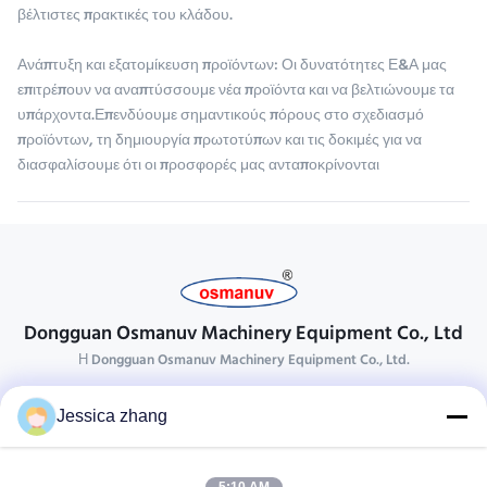
βέλτιστες πρακτικές του κλάδου.
Ανάπτυξη και εξατομίκευση προϊόντων: Οι δυνατότητες Ε&Α μας
επιτρέπουν να αναπτύσσουμε νέα προϊόντα και να βελτιώνουμε τα
υπάρχοντα.Επενδύουμε σημαντικούς πόρους στο σχεδιασμό
προϊόντων, τη δημιουργία πρωτοτύπων και τις δοκιμές για να
διασφαλίσουμε ότι οι προσφορές μας ανταποκρίνονται
Dongguan Osmanuv Machinery Equipment Co., Ltd
Η Dongguan Osmanuv Machinery Equipment Co., Ltd.
Επικοινωνήστε
Jessica zhang
28 δεύτερος ο βιομηχανικός, wei Liu chong, Wanjiang,
DongGuan, Guangdong, Κίνα