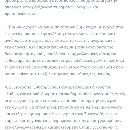
ομάδα μας έχει πρόσβαση στους πόρους που χρειάζεται για την
αποτελεσματική διεξαγωγή πειραμάτων, δοκιμών και
προσομοιώσεων.
3. Έρευνα αγοράς και ανάλυση τάσεων: Συμμετέχουμε ενεργά στην
έρευνα αγοράς και στην ανάλυση τάσεων για να εντοπίσουμε τις
αναδυόμενες ανάγκες των πελατών, τα κενά της αγοράς και τις
τεχνολογικές εξελίξεις.Κατακτώντας μια βαθιά κατανόηση της
δυναμικής της αγοράς, προβλέπουμε τις μελλοντικές τάσεις και
ευθυγραμμίζουμε τις προσπάθειές μας Ε&Α ανάλογα.Αυτό μας δίνει
τη δυνατότητα να αναπτύξουμε καινοτόμα προϊόντα και λύσεις που
ανταποκρίνονται στις εξελισσόμενες απαιτήσεις της αγοράς.
4. Συνεργασίες: Ενθαρρύνουμε συνεργασίες με ειδικούς του
κλάδου, ερευνητικά ιδρύματα και ακαδημαϊκούς οργανισμούς.Αυτές
οι συνεργασίες μας επιτρέπουν να αξιοποιήσουμε την εξωτερική
τεχνογνωσία, να αποκτήσουμε πρόσβαση σε εξειδικευμένη γνώση
και να εξερευνήσουμε κοινά ερευνητικά έργα.Συνεργαζόμενοι με
κορυφαίους οργανισμούς, παραμένουμε στην πρώτη γραμμή των
τεχνολογικών εξελίξεων και αποκτούμε πολύτιμες γνώσεις για τις