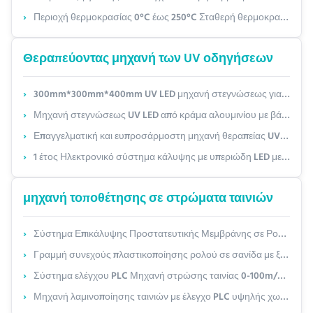
Περιοχή θερμοκρασίας 0°C έως 250°C Σταθερή θερμοκρασία φούρνο με ρυθμό ψύξης 2,0°C/min
Θεραπεύοντας μηχανή των UV οδηγήσεων
300mm*300mm*400mm UV LED μηχανή στεγνώσεως για 200mm*200mm περιοχή στεγνώσεως και ακριβής στεγνώσεως
Μηχανή στεγνώσεως UV LED από κράμα αλουμινίου με βάθος στεγνώσεως 5-20 mm
Επαγγελματική και ευπροσάρμοστη μηχανή θεραπείας UV LED 100W με περιοχή θεραπείας 200mm * 200mm
1 έτος Ηλεκτρονικό σύστημα κάλυψης με υπεριώδη LED με ταχύτητα κάλυψης 1-10m/min
μηχανή τοποθέτησης σε στρώματα ταινιών
Σύστημα Επικάλυψης Προστατευτικής Μεμβράνης σε Ρολό-με-Ρολό σε Γραμμή Παραγωγής – Προσαρμόσιμο Πάχος & Ταχύτητα Μεμβράνης με Αυτόματο Έλεγχο Τάσης
Γραμμή συνεχούς πλαστικοποίησης ρολού σε σανίδα με ξύλινο σχέδιο και σκλήρυνση UV – Προσαρμόσιμο πλάτος φιλμ & ταχύτητα πλαστικοποίησης
Σύστημα ελέγχου PLC Μηχανή στρώσης ταινίας 0-100m/min Ταχύτητα επαναστροφής για την απόδοση
Μηχανή λαμινοποίησης ταινιών με έλεγχο PLC υψηλής χωρητικότητας 3000KG 25KW