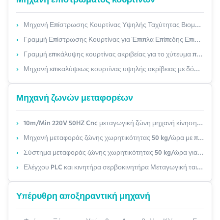
Μηχανή επιστρώματος κουρτινών
Μηχανή Επίστρωσης Κουρτίνας Υψηλής Ταχύτητας Βιομηχανικής Χρήσης με Προσαρμόσιμο Πλάτος Επίστρωσης (Έως 2200mm) και Τεχνολογία Επίστρωσης Χωρίς Επαφή
Γραμμή Επίστρωσης Κουρτίνας για Έπιπλα Επίπεδης Επιφάνειας & Ξύλινες Πλάκες – Προσαρμόσιμο Πλάτος έως 1300mm με UV Φινίρισμα Υψηλής Γυαλάδας
Γραμμή επικάλυψης κουρτίνας ακριβείας για το χύτευμα πάλης με υψηλή λάμψη - ανώτερη λύση τελικής επιφάνειας
Μηχανή επικαλύψεως κουρτίνας υψηλής ακρίβειας με δόση χρώματος 60~200 G/m2
Μηχανή ζωνών μεταφορέων
10m/Min 220V 50HZ Cnc μεταγωγική ζώνη μηχανή κίνησης κυλίνδρων μεταφοράς
Μηχανή μεταφοράς ζώνης χωρητικότητας 50 kg/ώρα με προηγμένο έλεγχο PLC
Σύστημα μεταφοράς ζώνης χωρητικότητας 50 kg/ώρα για ομαλή και συνεχή μετακίνηση υλικών
Ελέγχου PLC και κινητήρα σερβοκινητήρα Μεταγωγική ταινία για αυτόματη λειτουργία
Υπέρυθρη αποξηραντική μηχανή