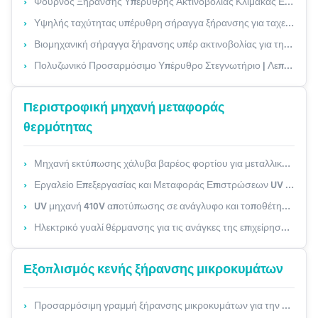
Φούρνος Ξήρανσης Υπέρυθρης Ακτινοβολίας Κλίμακας Εργαστηρίου με Προγραμματιζόμενα Προφίλ, Εύρος 30-200°C και Ρυθμιζόμενη Ταχύτητα Ζώνης για Έρευνα & Ανάπτυξη Μορφοποιημένου Πολτού
Υψηλής ταχύτητας υπέρυθρη σήραγγα ξήρανσης για ταχεία κάλυψη με 40% εξοικονόμηση ενέργειας και προσαρμόσιμο πλάτος μεταφορέα
Βιομηχανική σήραγγα ξήρανσης υπέρ ακτινοβολίας για την εκτύπωση οθόνης και τα μελάνια
Πολυζωνικό Προσαρμόσιμο Υπέρυθρο Στεγνωτήριο | Λεπτομερείς τεχνικές παράμετροι για τη γραμμή παραγωγής επίστρωσης & ωρίμανσης μελανιού
Περιστροφική μηχανή μεταφοράς
θερμότητας
Μηχανή εκτύπωσης χάλυβα βαρέος φορτίου για μεταλλικά μοτίβα ∆ιαμορφωτέο σχέδιο κυλίνδρων (δερμάτινο κόκκο/διαμάντι/λόγο) έως και 1250 mm πλάτος
Εργαλείο Επεξεργασίας και Μεταφοράς Επιστρώσεων UV Κλειδί για τη Ζωητή Τύπο
UV μηχανή 410V αποτύπωσης σε ανάγλυφο και τοποθέτησης σε στρώματα των πλαστικών οδηγήσεων για κεραμικό
Ηλεκτρικό γυαλί θέρμανσης για τις ανάγκες της επιχείρησής σας με 1
Εξοπλισμός κενής ξήρανσης μικροκυμάτων
Προσαρμόσιμη γραμμή ξήρανσης μικροκυμάτων για την κατασκευή χαρτοπολτού με μονωτικό σχεδιασμό πολλαπλών ζωνών και έλεγχο PLC