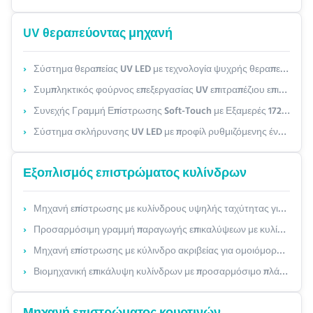
UV θεραπεύοντας μηχανή
Σύστημα θεραπείας UV LED με τεχνολογία ψυχρής θεραπείας για μηδενική θερμική βλάβη και προσαρμόσιμο μήκος κύματος
Συμπληκτικός φούρνος επεξεργασίας UV επιτραπέζιου επιπέδου με εξαναγκαστική ψύξη αέρα και προσαρμόσιμο μοντελοποιημένο σχέδιο για εργαστηριακή χρήση
Συνεχής Γραμμή Επίστρωσης Soft-Touch με Εξαμερές 172nm για Ξύλο & Πάνελ – Προσαρμόσιμο Πλάτος (600-2100mm) & Επίπεδο Γυαλάδας (1-10 GU)
Σύστημα σκλήρυνσης UV LED με προφίλ ρυθμιζόμενης έντασης – Προσαρμόσιμο για ευαίσθητα στη θερμότητα υποστρώματα (Ξύλο/Πλαστικό/Φιλμ)
Εξοπλισμός επιστρώματος κυλίνδρων
Μηχανή επίστρωσης με κυλίνδρους υψηλής ταχύτητας για συνεχή επεξεργασία με προσαρμόσιμο πλάτος επίστρωσης έως 40 κύκλους/λεπτό
Προσαρμόσιμη γραμμή παραγωγής επικαλύψεων με κυλίνδρους για την κατασκευή χαρτοπολτού με υψηλή απόδοση υλικών και επικαλύψεις ακριβείας
Μηχανή επίστρωσης με κύλινδρο ακριβείας για ομοιόμορφη επίστρωση με ρυθμιζόμενο διάκενο κυλίνδρου και ελάχιστη σπατάλη
Βιομηχανική επικάλυψη κυλίνδρων με προσαρμόσιμο πλάτος επικάλυψης έως 2500 mm και σύστημα ακριβείας δύο κυλίνδρων για ευπροσάρμοστη συμβατότητα υλικών