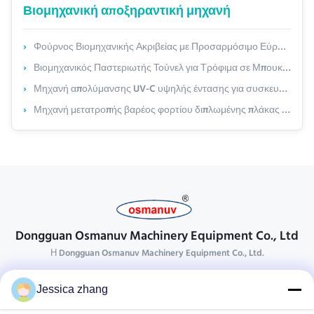
Βιομηχανική αποξηραντική μηχανή
Φούρνος Βιομηχανικής Ακριβείας με Προσαρμόσιμο Εύρος Θερμοκρασίας και Ομοιόμορφη Κατανομή Θερμότητας για Ηλεκτρονικά και Φαρμακευτικά
Βιομηχανικός Παστεριωτής Τούνελ για Τρόφιμα σε Μπουκάλια & Κονσέρβες – Προσαρμόσιμο Πλάτος Ζώνης (400-2000mm) & Έλεγχος Θερμοκρασίας Πολλαπλών Σταδίων
Μηχανή απολύμανσης UV-C υψηλής έντασης για συσκευασία τροφίμων
Μηχανή μετατροπής βαρέος φορτίου διπλωμένης πλάκας για γραμμές αντιστρόφου και MDF Flipper φύλλου 180° με προσαρμόσιμη απόσταση χεριού
Dongguan Osmanuv Machinery Equipment Co., Ltd
Η Dongguan Osmanuv Machinery Equipment Co., Ltd.
Επικοινωνήστε
Jessica zhang
28 δεύτερος ο βιομηχανικός, wei Liu chong, Wanjiang,