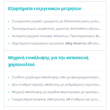
Εξαρτήματα ενεργειακών μετρητών
Συνεργατικό ρομπότ χρώματος με διδασκαλία μέσω μολύβδου
Προσαρμόσιμος ρομποτικός χειριστής πολλαπλών αξόνων | Λεπτομερείς τεχνικές παράμετροι για γραμμή παραγωγής αυτοματοποιημένου χειρισμού και συναρμολόγησης
Αυτόματη μηχανή στροφής πλακέτων. Προσαρμόσιμος πίνακας ξύλου PCB. Εξοπλισμός αναστροφής για πλήρη σύνθεση παραγωγής.
εξαρτήματα ενεργειακών μετρητών 260g Amercia, UV ολοκληρωτής 150 10000Hours
Μηχανή επικάλυψης για την κατασκευή
χαρτοπολτού
Σύνθετο μηχάνημα επικάλυψης σπιν με προγραμματισμένη ταχύτητα, καταγραφή δεδομένων και προσαρμοστικό για το πλούσιο μικρών παρτίδων
Δύο σταθμοί υψηλής απόδοσης με ρυθμιζόμενη ταχύτητα έως 10.000 σ.μ. και ανεξάρτητο έλεγχο σταθμού
Μηχανή επικάλυψης με ακρίβεια περιστροφής με ομοιόμορφη κάλυψη 360° για εφαρμογές πώλησης χαρτοπολτού χωρίς PFAS
Γραμμή περιστροφικής επίστρωσης 24 σταθμών για χύτευση πολτού με προσαρμόσιμη παραγωγή έως 1.200 τεμ./ώρα και έλεγχο PLC