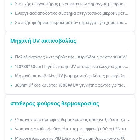
Συνεχής στεγνωτήρας μικροκυμάτων σήραγγας με προσαρμόσιμη ισχύ (12-200kW) και έλεγχο PLC για ταχεία ξήρανση (4-20 φορές ταχύτερα)
Ενεργειακά αποδοτικό σύστημα στεγνώσεως μικροκυμάτων για την κατασκευή χαρτοπολτού ∙ Γρήγορη εσωτερική θέρμανση, εξοικονόμηση ενέργειας έως και 40%
Συνεχής φούρνος μικροκυμάτων σήραγγας για χύμα τρόφιμα & βότανα – Προσαρμόσιμη ισχύς (12-200kW) & ταχύτητα μεταφορέα
Μηχανή UV ακτινοβολίας
Πολυδιάστατος ακτινοβολητής υπεριώδους φωτός 1000W
120*80*50cm Πηγή έντασης UV με ακρίβεια ελέγχου χρονοδιαγράμματος ±1min για απολύμανση UV
Μηχανή ακτινοβολίας UV βιομηχανικής κλάσης με ακρίβεια ελέγχου της θερμοκρασίας
365nm μήκος κύματος 1000W UV γεννήτης φωτός για τις απαιτήσεις των πελατών
σταθερός φούρνος θερμοκρασίας
Φούρνος ομοιόμορφης θερμοκρασίας από ανοξείδωτο χάλυβα με ρυθμό θέρμανσης 2,0°C/min
Φούρνος σταθερής θερμότητας με ψηφιακή οθόνη LED και ένας για υψηλής απόδοσης
Μικροεπεξεργαστής PID Ελέγχου Μόνιμη θερμοκρασία Φούρνο από ανοξείδωτο χάλυβα 2,0°C/min Ταχύτητα ψύξης