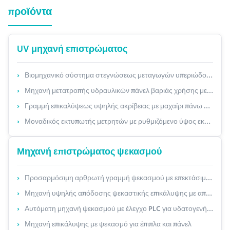
προϊόντα
UV μηχανή επιστρώματος
Βιομηχανικό σύστημα στεγνώσεως μεταγωγών υπεριώδους ακτινοβολίας για υψηλού όγκου παραγωγή με προσαρμόσιμο πλάτος ζώνης και διαμόρφωση λαμπτήρα υδραργύρου/LED
Μηχανή μετατροπής υδραυλικών πάνελ βαριάς χρήσης με αυτόματο έλεγχο PLC και προσαρμόσιμη χωρητικότητα φορτίου έως 50 τόνους
Γραμμή επικαλύψεως υψηλής ακρίβειας με μαχαίρι πάνω από το ρολό για πλάκες XPS με προσαρμόσιμο πλάτος (600-2400 mm) και πάχος επικαλύψεως (±0,05 mm)
Μοναδικός εκτυπωτής μετρητών με ρυθμιζόμενο ύψος εκτύπωσης (0-30cm) Πολυκεφαλική διαμόρφωση για υψηλής ταχύτητας εκτύπωση από ρολό σε ρολό
Μηχανή επιστρώματος ψεκασμού
Προσαρμόσιμη αρθρωτή γραμμή ψεκασμού με επεκτάσιμα 1-8 πιστόλια και απρόσκοπτη ενσωμάτωση γραμμής
Μηχανή υψηλής απόδοσης ψεκαστικής επικάλυψης με αποδοτικότητα μεταφοράς ≥85%, εξοικονόμηση υλικού έως 40% και προσαρμόσιμες παραμέτρους ψεκασμού
Αυτόματη μηχανή ψεκασμού με έλεγχο PLC για υδατογενή άμμο και πραγματική πέτρινη μπογιά - Προσαρμόσιμο πλάτος έως 1300 mm
Μηχανή επικάλυψης με ψεκασμό για έπιπλα και πάνελ