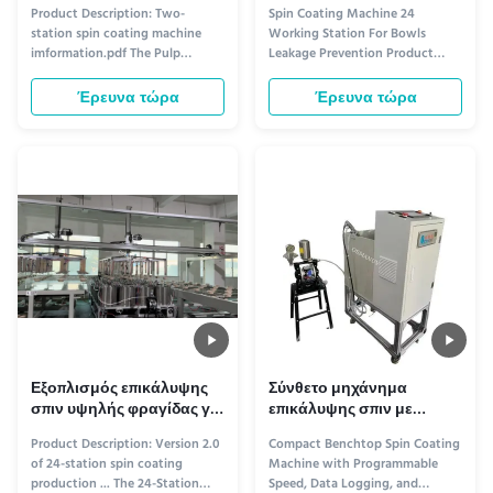
Πολτού
μπολ Πρόληψη διαρροών
Product Description: Two-
Spin Coating Machine 24
station spin coating machine
Working Station For Bowls
imformation.pdf The Pulp
Leakage Prevention Product
Molding Coating Machine is
Description: Introducing our
equipped with a spray room that
state-of-the-art Spin Coating
Έρευνα τώρα
Έρευνα τώρα
measures 400 * 400 * 500 mm,
Equipment, a revolutionary
which provides ample space for
solution for precise coating
coating large volumes of
applications. This equipment
products. The machine weighs
offers a seamless coating
110kg, making it easy to move
process, ensuring exceptional
around the ...
uniformity and control ...
Εξοπλισμός επικάλυψης
Σύνθετο μηχάνημα
σπιν υψηλής φραγίδας για
επικάλυψης σπιν με
συσκευασίες τροφίμων
προγραμματισμένη
Product Description: Version 2.0
Compact Benchtop Spin Coating
ταχύτητα, καταγραφή
of 24-station spin coating
Machine with Programmable
δεδομένων και
production ... The 24-Station
Speed, Data Logging, and