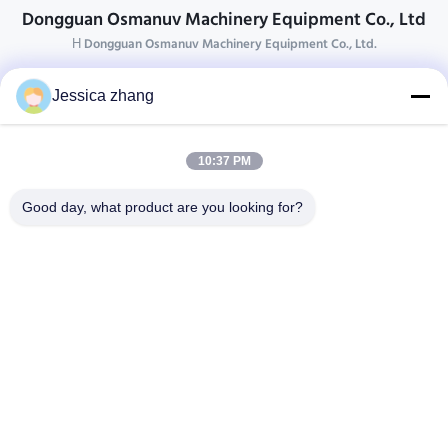
Dongguan Osmanuv Machinery Equipment Co., Ltd
Η Dongguan Osmanuv Machinery Equipment Co., Ltd.
Επικοινωνήστε
Jessica zhang
28 δεύτερος ο βιομηχανικός, wei Liu chong, Wanjiang,
DongGuan, Guangdong, Κίνα
10:37 PM
86-769 -88125248
osmanuv@hotmail.com
Good day, what product are you looking for?
Follow Us
Γρήγοροι Σύνδεσμοι
Σπίτι
Προϊόντα
βίντεο
Σχετικά με εμάς
Επισκεψή εργοστασίου
Έλεγχος ποιότητας
Επικοινωνήστε μαζί μας
Ζητήστε μια προσφορά