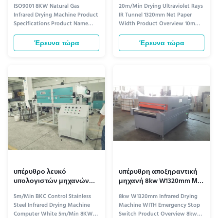
ISO9001 8KW
υπεριωδών ακτίνων
ISO9001 8KW Natural Gas
20m/Min Drying Ultraviolet Rays
πλάτος εγγράφου δικτύου
Infrared Drying Machine Product
IR Tunnel 1320mm Net Paper
Specifications Product Name
Width Product Overview 10m
Natural Gas Infrared Drying
heating leveling machine
Machine Model OSM-HD-1320T
designed for efficient drying and
Έρευνα τώρα
Έρευνα τώρα
Power 8KW Mechanical Size 15
leveling applications with
meters long × 1650mm wide ×
advanced control systems and
2800mm high (length can be
safety features. Technical
customized) Effective Network
Specifications No. Parameter
Width 1320mm Burner Original
Specification 1 Product Name
Riyalu burner; One ...
10m heating ...
υπέρυθρο λευκό
υπέρυθρη αποξηραντική
υπολογιστών μηχανών
μηχανή 8kw W1320mm ΜΕ
ξήρανσης ανοξείδωτου
το διακόπτη στάσεων
5m/Min BKC Control Stainless
8kw W1320mm Infrared Drying
ελέγχου 5m/Min BKC
έκτακτης ανάγκης
Steel Infrared Drying Machine
Machine WITH Emergency Stop
Computer White 5m/Min 8KW
Switch Product Overview 8kw