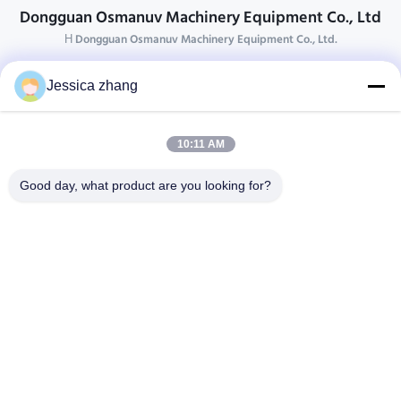
Dongguan Osmanuv Machinery Equipment Co., Ltd
Η Dongguan Osmanuv Machinery Equipment Co., Ltd.
Επικοινωνήστε
Jessica zhang
28 δεύτερος ο βιομηχανικός, wei Liu chong, Wanjiang,
DongGuan, Guangdong, Κίνα
10:11 AM
86-769 -88125248
osmanuv@hotmail.com
Good day, what product are you looking for?
Follow Us
Γρήγοροι Σύνδεσμοι
Σπίτι
Προϊόντα
βίντεο
Σχετικά με εμάς
Επισκεψή εργοστασίου
Έλεγχος ποιότητας
Επικοινωνήστε μαζί μας
Ζητήστε μια προσφορά