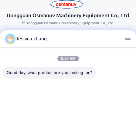
Dongguan Osmanuv Machinery Equipment Co., Ltd
Η Dongguan Osmanuv Machinery Equipment Co., Ltd.
Επικοινωνήστε
Jessica zhang
28 δεύτερος ο βιομηχανικός, wei Liu chong, Wanjiang,
DongGuan, Guangdong, Κίνα
5:59 AM
86-769 -88125248
osmanuv@hotmail.com
Good day, what product are you looking for?
Follow Us
Γρήγοροι Σύνδεσμοι
Σπίτι
Προϊόντα
βίντεο
Σχετικά με εμάς
Επισκεψή εργοστασίου