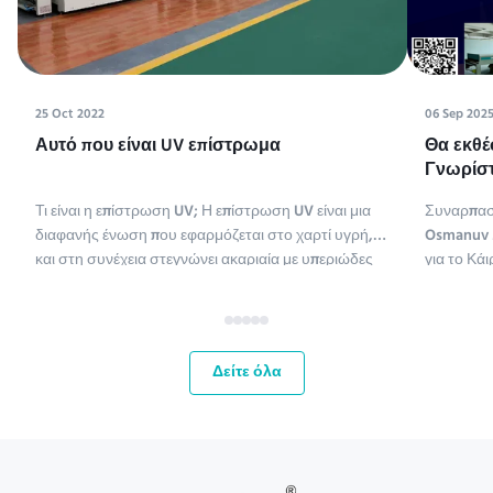
25 Oct 2022
06 Sep 202
Αυτό που είναι UV επίστρωμα
Θα εκθέ
Γνωρίστ
Tissue M
Τι είναι η επίστρωση UV; Η επίστρωση UV είναι μια
Συναρπασ
διαφανής ένωση που εφαρμόζεται στο χαρτί υγρή,
Osmanuv M
και στη συνέχεια στεγνώνει ακαριαία με υπεριώδες
για το Κάι
φως (η επίστρωση UV είναι συντομογραφία της
ME,Tissue
επίστρωσης υπεριώδους ακτινοβολίας).
έως 11 Σεπ
Χρησιμοποιούνται διάφοροι τύποι ενώσεων για την
ευκαιρία 
επίστρωση χαρτιού. Οι χημ...
αγορές τη
Δείτε όλα