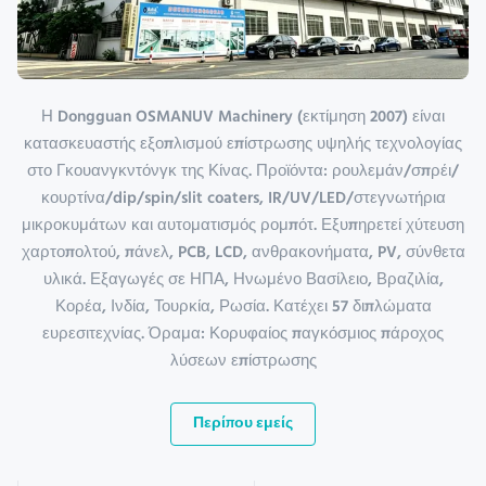
Η Dongguan OSMANUV Machinery (εκτίμηση 2007) είναι
κατασκευαστής εξοπλισμού επίστρωσης υψηλής τεχνολογίας
στο Γκουανγκντόνγκ της Κίνας. Προϊόντα: ρουλεμάν/σπρέι/
κουρτίνα/dip/spin/slit coaters, IR/UV/LED/στεγνωτήρια
μικροκυμάτων και αυτοματισμός ρομπότ. Εξυπηρετεί χύτευση
χαρτοπολτού, πάνελ, PCB, LCD, ανθρακονήματα, PV, σύνθετα
υλικά. Εξαγωγές σε ΗΠΑ, Ηνωμένο Βασίλειο, Βραζιλία,
Κορέα, Ινδία, Τουρκία, Ρωσία. Κατέχει 57 διπλώματα
ευρεσιτεχνίας. Όραμα: Κορυφαίος παγκόσμιος πάροχος
λύσεων επίστρωσης
Περίπου εμείς