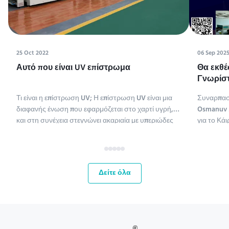
25 Oct 2022
06 Sep 202
Αυτό που είναι UV επίστρωμα
Θα εκθέ
Γνωρίστ
Tissue M
Τι είναι η επίστρωση UV; Η επίστρωση UV είναι μια
Συναρπασ
διαφανής ένωση που εφαρμόζεται στο χαρτί υγρή,
Osmanuv M
και στη συνέχεια στεγνώνει ακαριαία με υπεριώδες
για το Κάι
φως (η επίστρωση UV είναι συντομογραφία της
ME,Tissue
επίστρωσης υπεριώδους ακτινοβολίας).
έως 11 Σεπ
Χρησιμοποιούνται διάφοροι τύποι ενώσεων για την
ευκαιρία 
επίστρωση χαρτιού. Οι χημ...
αγορές τη
Δείτε όλα