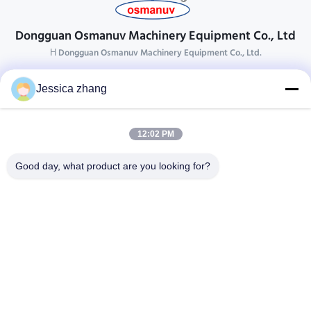
Dongguan Osmanuv Machinery Equipment Co., Ltd
Η Dongguan Osmanuv Machinery Equipment Co., Ltd.
Επικοινωνήστε
Jessica zhang
28 δεύτερος ο βιομηχανικός, wei Liu chong, Wanjiang,
DongGuan, Guangdong, Κίνα
12:02 PM
86-769 -88125248
osmanuv@hotmail.com
Good day, what product are you looking for?
Follow Us
Γρήγοροι Σύνδεσμοι
Σπίτι
Προϊόντα
βίντεο
Σχετικά με εμάς
Επισκεψή εργοστασίου