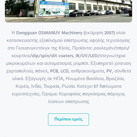
Η Dongguan OSMANUV Machinery (εκτίμηση 2007) είναι
κατασκευαστής εξοπλισμού επίστρωσης υψηλής τεχνολογίας
στο Γκουανγκντόνγκ της Κίνας. Προϊόντα: ρουλεμάν/σπρέι/
κουρτίνα/dip/spin/slit coaters, IR/UV/LED/στεγνωτήρια
μικροκυμάτων και αυτοματισμός ρομπότ. Εξυπηρετεί χύτευση
χαρτοπολτού, πάνελ, PCB, LCD, ανθρακονήματα, PV, σύνθετα
υλικά. Εξαγωγές σε ΗΠΑ, Ηνωμένο Βασίλειο, Βραζιλία,
Κορέα, Ινδία, Τουρκία, Ρωσία. Κατέχει 57 διπλώματα
ευρεσιτεχνίας. Όραμα: Κορυφαίος παγκόσμιος πάροχος
λύσεων επίστρωσης
Περίπου εμείς