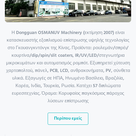
Η Dongguan OSMANUV Machinery (εκτίμηση 2007) είναι
κατασκευαστής εξοπλισμού επίστρωσης υψηλής τεχνολογίας
στο Γκουανγκντόνγκ της Κίνας. Προϊόντα: ρουλεμάν/σπρέι/
κουρτίνα/dip/spin/slit coaters, IR/UV/LED/στεγνωτήρια
μικροκυμάτων και αυτοματισμός ρομπότ. Εξυπηρετεί χύτευση
χαρτοπολτού, πάνελ, PCB, LCD, ανθρακονήματα, PV, σύνθετα
υλικά. Εξαγωγές σε ΗΠΑ, Ηνωμένο Βασίλειο, Βραζιλία,
Κορέα, Ινδία, Τουρκία, Ρωσία. Κατέχει 57 διπλώματα
ευρεσιτεχνίας. Όραμα: Κορυφαίος παγκόσμιος πάροχος
λύσεων επίστρωσης
Περίπου εμείς