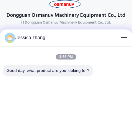
Dongguan Osmanuv Machinery Equipment Co., Ltd
Η Dongguan Osmanuv Machinery Equipment Co., Ltd.
Επικοινωνήστε
Jessica zhang
28 δεύτερος ο βιομηχανικός, wei Liu chong, Wanjiang,
DongGuan, Guangdong, Κίνα
3:56 PM
86-769 -88125248
osmanuv@hotmail.com
Good day, what product are you looking for?
Follow Us
Γρήγοροι Σύνδεσμοι
Σπίτι
Προϊόντα
βίντεο
Σχετικά με εμάς
Επισκεψή εργοστασίου