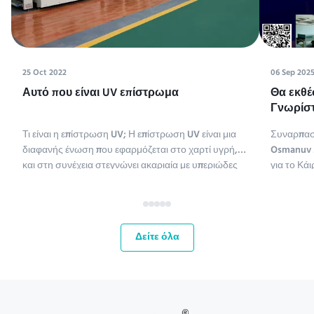
25 Oct 2022
06 Sep 202
Αυτό που είναι UV επίστρωμα
Θα εκθέ
Γνωρίστ
Tissue M
Τι είναι η επίστρωση UV; Η επίστρωση UV είναι μια
Συναρπασ
διαφανής ένωση που εφαρμόζεται στο χαρτί υγρή,
Osmanuv M
και στη συνέχεια στεγνώνει ακαριαία με υπεριώδες
για το Κάι
φως (η επίστρωση UV είναι συντομογραφία της
ME,Tissue
επίστρωσης υπεριώδους ακτινοβολίας).
έως 11 Σεπ
Χρησιμοποιούνται διάφοροι τύποι ενώσεων για την
ευκαιρία 
επίστρωση χαρτιού. Οι χημ...
αγορές τη
Δείτε όλα