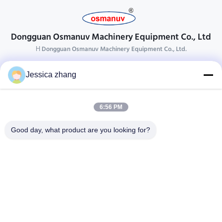
Dongguan Osmanuv Machinery Equipment Co., Ltd
Η Dongguan Osmanuv Machinery Equipment Co., Ltd.
Επικοινωνήστε
Jessica zhang
28 δεύτερος ο βιομηχανικός, wei Liu chong, Wanjiang,
DongGuan, Guangdong, Κίνα
6:56 PM
86-769 -88125248
osmanuv@hotmail.com
Good day, what product are you looking for?
Follow Us
Γρήγοροι Σύνδεσμοι