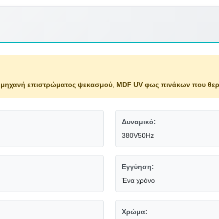
 μηχανή επιστρώματος ψεκασμού
,
MDF UV φως πινάκων που θερ
Δυναμικό:
380V50Hz
Εγγύηση:
Ένα χρόνο
Χρώμα: