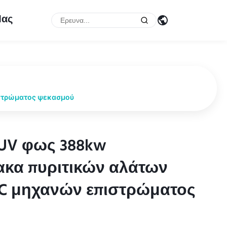
Μας
ιστρώματος ψεκασμού
 UV φως 388kw
 UV φως 388kw
ακα πυριτικών αλάτων
ακα πυριτικών αλάτων
LC μηχανών επιστρώματος
LC μηχανών επιστρώματος