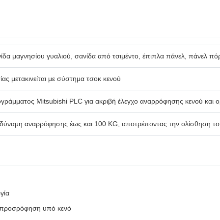
νίδα μαγνησίου γυαλιού, σανίδα από τσιμέντο, έπιπλα πάνελ, πάνελ πό
ίας μετακινείται με σύστημα τσοκ κενού
ράμματος Mitsubishi PLC για ακριβή έλεγχο αναρρόφησης κενού και ορ
ή δύναμη αναρρόφησης έως και 100 KG, αποτρέποντας την ολίσθηση τ
γία
ή προσρόφηση υπό κενό