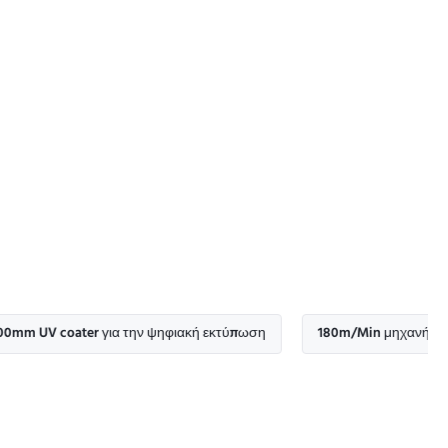
oater για την ψηφιακή εκτύπωση
180m/Min μηχανή επιστρώματ