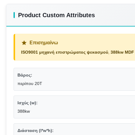
Product Custom Attributes
Επισημαίνω
ISO9001 μηχανή επιστρώματος ψεκασμού
,
388kw MDF
Βάρος:
περίπου 20T
Ισχύς (w):
388kw
Διάσταση (l*w*h):