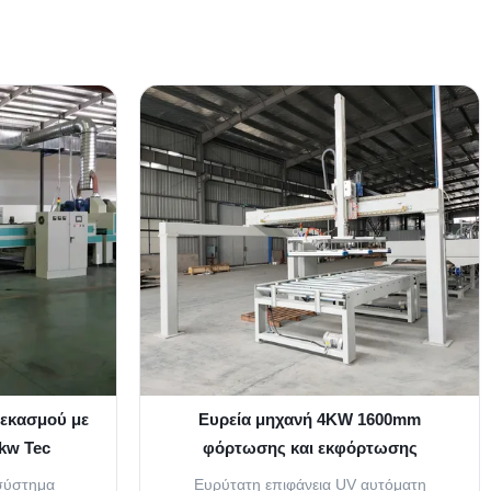
εκασμού με
Ευρεία μηχανή 4KW 1600mm
kw Tec
φόρτωσης και εκφόρτωσης
ορέων
επιστρώματος UV αυτόματη
σύστημα
Ευρύτατη επιφάνεια UV αυτόματη