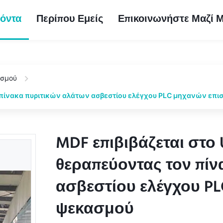
όντα
Περίπου Εμείς
Επικοινωνήστε Μαζί 
ασμού
 πίνακα πυριτικών αλάτων ασβεστίου ελέγχου PLC μηχανών επ
MDF επιβιβάζεται στο
MDF επιβιβάζεται στο
θεραπεύοντας τον πίν
θεραπεύοντας τον πίν
ασβεστίου ελέγχου P
ασβεστίου ελέγχου P
ψεκασμού
ψεκασμού