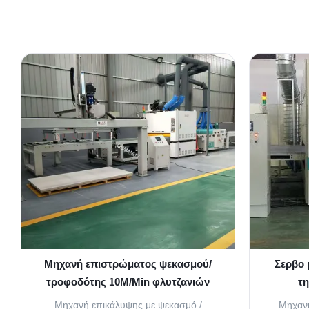
Μηχανή επιστρώματος ψεκασμού/
Σερβο
τροφοδότης 10M/Min φλυτζανιών
τη
αναρρόφησης
επ
Μηχανή επικάλυψης με ψεκασμό /
Μηχανή