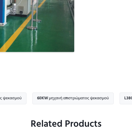
ού
60KW μηχανή επιστρώματος ψεκασμού
L3800mm UV c
Related Products