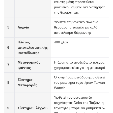
και στη μέση προστίθεται
μονωτικό βαμβάκι για διατήρηση
της θερμότητας
Υιοθετεί ταϊβανέζικο σωλήνα
5
Λυχνία
θέρμανσης χαλαζία με καλό
αποτέλεσμα θέρμανσης
Πλάτος
400 χλστ
6
αποτελεσματικής
ισοπέδωσης
Μεταφορικός
Η ζώνη από ανοξείδωτο πλέγμα
7
ιμάντας
χρησιμοποιείται για τη μεταφορά
Ο κινητήρας μετάδοσης υιοθετεί
Σύστημα
8
τον μειωτήρα ταχυτήτων Taiwan
Μεταφοράς
Wanxin
Υιοθετεί τον μετατροπέα
συχνότητας Delta της Ταϊβάν, η
9
Σύστημα Ελέγχου
ταχύτητα μπορεί να ρυθμιστεί 5-