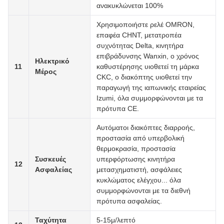
ανακυκλώνεται 100%
Χρησιμοποιήστε ρελέ OMRON,
επαφέα CHNT, μετατροπέα
συχνότητας Delta, κινητήρα
επιβράδυνσης Wanxin, ο χρόνος
Ηλεκτρικό
11
καθυστέρησης υιοθετεί τη μάρκα
Μέρος
CKC, ο διακόπτης υιοθετεί την
παραγωγή της ιαπωνικής εταιρείας
Izumi, όλα συμμορφώνονται με τα
πρότυπα CE.
Αυτόματοι διακόπτες διαρροής,
προστασία από υπερβολική
θερμοκρασία, προστασία
Συσκευές
υπερφόρτωσης κινητήρα
12
Ασφαλείας
μετασχηματιστή, ασφάλειες
κυκλώματος ελέγχου... όλα
συμμορφώνονται με τα διεθνή
πρότυπα ασφαλείας.
Ταχύτητα
5-15μ/λεπτό