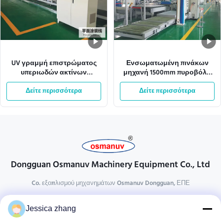
UV γραμμή επιστρώματος
Ενσωματωμένη πινάκων
υπεριωδών ακτίνων
μηχανή 1500mm πυροβόλο
μηχανών βερνικιών ISO9001
όπλο ψεκασμού 380VAC
Δείτε περισσότερα
L10000mm
επιστρώματος γραμμών UV
Δείτε περισσότερα
Dongguan Osmanuv Machinery Equipment Co., Ltd
Co. εξοπλισμού μηχανημάτων Osmanuv Dongguan, ΕΠΕ
Επικοινωνήστε
Jessica zhang