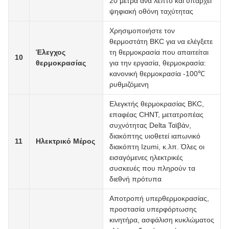
20 μέτρα ανά λεπτό και υπάρχει
ψηφιακή οθόνη ταχύτητας
Χρησιμοποιήστε τον
θερμοστάτη BKC για να ελέγξετε
Έλεγχος
τη θερμοκρασία που απαιτείται
10
θερμοκρασίας
για την εργασία, θερμοκρασία:
κανονική θερμοκρασία -100℃
ρυθμιζόμενη
Ελεγκτής θερμοκρασίας BKC,
επαφέας CHNT, μετατροπέας
συχνότητας Delta Ταϊβάν,
διακόπτης υιοθετεί ιαπωνικό
11
Ηλεκτρικό Μέρος
διακόπτη Izumi, κ.λπ. Όλες οι
εισαγόμενες ηλεκτρικές
συσκευές που πληρούν τα
διεθνή πρότυπα
Αποτροπή υπερθερμοκρασίας,
προστασία υπερφόρτωσης
κινητήρα, ασφάλιση κυκλώματος