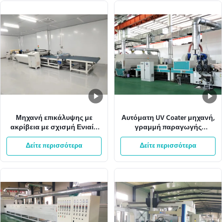
Μηχανή επικάλυψης με
Αυτόματη UV Coater μηχανή,
ακρίβεια με σχισμή Ενιαίο
γραμμή παραγωγής
βάρος επικάλυψης
χρωμάτων ψεκασμού
Δείτε περισσότερα
Ρυθμίσιμο πεδίο
Δείτε περισσότερα
W1300mm