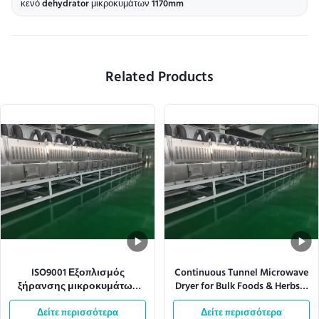
κενό dehydrator μικροκυμάτων 1170mm
Related Products
ISO9001 Εξοπλισμός
Continuous Tunnel Microwave
ξήρανσης μικροκυμάτων
Dryer for Bulk Foods & Herbs –
35kVA Βιομηχανικός
Customizable Power (12-
στεγνωτής μικροκυμάτων
Δείτε περισσότερα
200kW) & Conveyor Speed
Δείτε περισσότερα