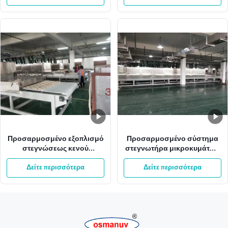
Προσαρμοσμένο εξοπλισμό
Προσαρμοσμένο σύστημα
στεγνώσεως κενού
στεγνωτήρα μικροκυμάτων
μικροκυμάτων από
κενού για προηγμένες
ανοξείδωτο χάλυβα για
Δείτε περισσότερα
βιομηχανικές εφαρμογές
Δείτε περισσότερα
βέλτιστη απόδοση