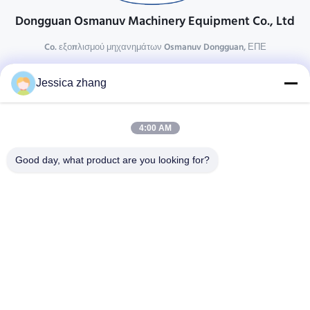
Dongguan Osmanuv Machinery Equipment Co., Ltd
Co. εξοπλισμού μηχανημάτων Osmanuv Dongguan, ΕΠΕ
Επικοινωνήστε
Jessica zhang
28 δεύτερος ο βιομηχανικός, wei Liu chong, Wanjiang,
DongGuan, Guangdong, Κίνα
4:00 AM
86-769 -88125248
osmanuv@hotmail.com
Good day, what product are you looking for?
Follow Us
Γρήγοροι Σύνδεσμοι
Σπίτι
Προϊόντα
βίντεο
Σχετικά με εμάς
Επισκεψή εργοστασίου