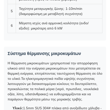
Ταχύτητα μεταγωγικής ζώνης: 1-10m/min
5
(διαμορφώσιμη με μεταβλητή συχνότητα)
Μέγιστη ισχύς ανά αρμονική κοιλότητα (ενδο/
6
εξοδο): μικρότερη από 6 kW
Σύστημα θέρμανσης μικροκυμάτων
Η θέρμανση μικροκυμάτων χρησιμοποιεί την απορρόφηση
υλικού από την ενέργεια μικροκυμάτων που μετατρέπεται σε
θερμική ενέργεια, επιτρέποντας ταυτόχρονη θέρμανση σε όλο
το υλικό.Τα ηλεκτρομαγνητικά πεδία υψηλής συχνότητας
λειτουργούν με δισεκατομμύρια κύκλους το δευτερόλεπτο,
προκαλώντας τα πολικά μόρια (νερό, πρωτεΐνες, νουκλεϊκά
οξέα, λίπη, υδατάνθρακες) να ευθυγραμμίζονται και να
παράγουν θερμότητα μέσω της μοριακής τριβής.
Υλικό:
1.5mm SUS 304# πλάκα από ανοξείδωτο χάλυβα -