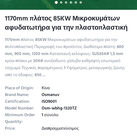
1170mm πλάτος 85KW Μικροκυμάτων
αφυδατωτήρα για την πλαστοπλαστική
1170mm πλάτος 85KW Μικροκυμάτων αφυδατωτήρα για την
πολτοπλαστική Περιγραφή του προϊόντος Διαθέσιμα πλάτη: 600
mm, 900 mm, 1300 mm Κατασκευή κελύφους: SUS304# 1,5 mm
κρύα πλάκα με 304# ανοξείδωτο χάλυβα καθρέφτη εσωτερικό
τοίχωμα Τεχνικές παραμέτρους 1 Υψόμετρος μεταγωγικής ζώνης
από το έδαφος: 850 ...
Place of Origin:
Κίνα
Brand Name:
Osmanuv
Certification:
ISO9001
Model Number:
Osm-wbhg-1320TZ
Minimum Order
1 σύνολο
Quantity:
Price:
Διαπραγματεύσιμος