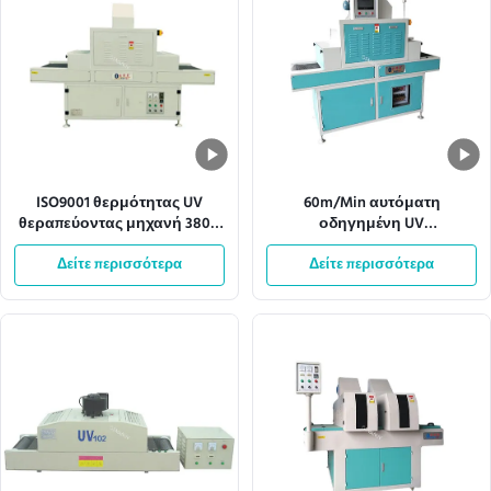
ISO9001 θερμότητας UV
60m/Min αυτόματη
θεραπεύοντας μηχανή 380V
οδηγημένη UV
50HZ μεταφορέων
θεραπεύοντας μηχανή
διασκεδασμού ελαφριά
Δείτε περισσότερα
360mm πλάτος πλέγματος
Δείτε περισσότερα
μεταφορέων