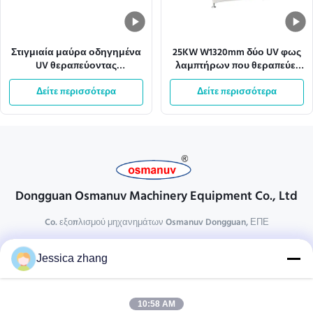
Στιγμιαία μαύρα οδηγημένα
25KW W1320mm δύο UV φως
UV θεραπεύοντας
λαμπτήρων που θεραπεύει
συστήματα μεταφορέων
τα συστήματα μεταφορέων
Δείτε περισσότερα
2.15KW 13m/Min
Δείτε περισσότερα
μηχανών
Dongguan Osmanuv Machinery Equipment Co., Ltd
Co. εξοπλισμού μηχανημάτων Osmanuv Dongguan, ΕΠΕ
Επικοινωνήστε
Jessica zhang
28 δεύτερος ο βιομηχανικός, wei Liu chong, Wanjiang,
DongGuan, Guangdong, Κίνα
10:58 AM