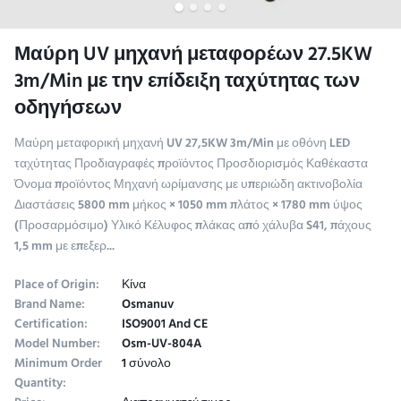
Μαύρη UV μηχανή μεταφορέων 27.5KW
3m/Min με την επίδειξη ταχύτητας των
οδηγήσεων
Μαύρη μεταφορική μηχανή UV 27,5KW 3m/Min με οθόνη LED
ταχύτητας Προδιαγραφές προϊόντος Προσδιορισμός Καθέκαστα
Όνομα προϊόντος Μηχανή ωρίμανσης με υπεριώδη ακτινοβολία
Διαστάσεις 5800 mm μήκος × 1050 mm πλάτος × 1780 mm ύψος
(Προσαρμόσιμο) Υλικό Κέλυφος πλάκας από χάλυβα S41, πάχους
1,5 mm με επεξερ...
Place of Origin:
Κίνα
Brand Name:
Osmanuv
Certification:
ISO9001 And CE
Model Number:
Osm-UV-804A
Minimum Order
1 σύνολο
Quantity: