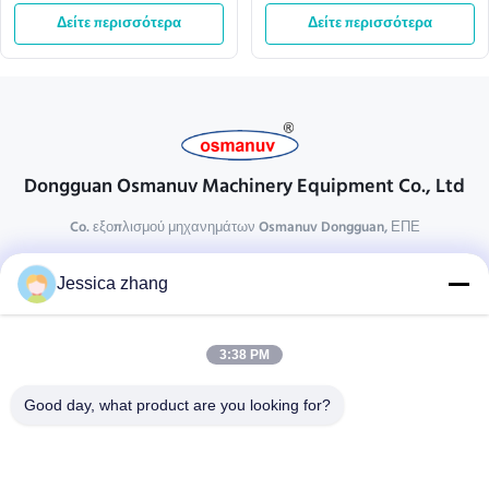
συστήματα μεταφορέων
τα συστήματα μεταφορέων
Δείτε περισσότερα
2.15KW 13m/Min
Δείτε περισσότερα
μηχανών
Dongguan Osmanuv Machinery Equipment Co., Ltd
Co. εξοπλισμού μηχανημάτων Osmanuv Dongguan, ΕΠΕ
Επικοινωνήστε
Jessica zhang
28 δεύτερος ο βιομηχανικός, wei Liu chong, Wanjiang,
DongGuan, Guangdong, Κίνα
3:38 PM
86-769 -88125248
osmanuv@hotmail.com
Good day, what product are you looking for?
Follow Us