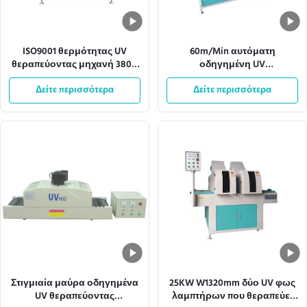
ISO9001 θερμότητας UV
60m/Min αυτόματη
θεραπεύοντας μηχανή 380V
οδηγημένη UV
50HZ μεταφορέων
θεραπεύοντας μηχανή
διασκεδασμού ελαφριά
Δείτε περισσότερα
360mm πλάτος πλέγματος
Δείτε περισσότερα
μεταφορέων
Στιγμιαία μαύρα οδηγημένα
25KW W1320mm δύο UV φως
UV θεραπεύοντας
λαμπτήρων που θεραπεύει