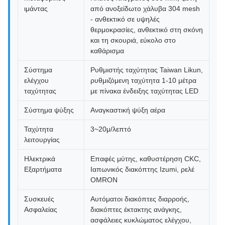
ιμάντας
από ανοξείδωτο χάλυβα 304 mesh
- ανθεκτικό σε υψηλές
θερμοκρασίες, ανθεκτικό στη σκόνη
και τη σκουριά, εύκολο στο
καθάρισμα
Σύστημα
Ρυθμιστής ταχύτητας Taiwan Likun,
ελέγχου
ρυθμιζόμενη ταχύτητα 1-10 μέτρα
ταχύτητας
με πίνακα ένδειξης ταχύτητας LED
Σύστημα ψύξης
Αναγκαστική ψύξη αέρα
Ταχύτητα
3~20μ/λεπτό
λειτουργίας
Ηλεκτρικά
Επαφές μύτης, καθυστέρηση CKC,
Εξαρτήματα
Ιαπωνικός διακόπτης Izumi, ρελέ
OMRON
Συσκευές
Αυτόματοι διακόπτες διαρροής,
Ασφαλείας
διακόπτες έκτακτης ανάγκης,
ασφάλειες κυκλώματος ελέγχου,