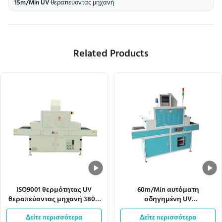
15m/Min UV θεραπεύοντας μηχανή
Related Products
ISO9001 θερμότητας UV
60m/Min αυτόματη
θεραπεύοντας μηχανή 380V
οδηγημένη UV
50HZ μεταφορέων
θεραπεύοντας μηχανή
διασκεδασμού ελαφριά
Δείτε περισσότερα
360mm πλάτος πλέγματος
Δείτε περισσότερα