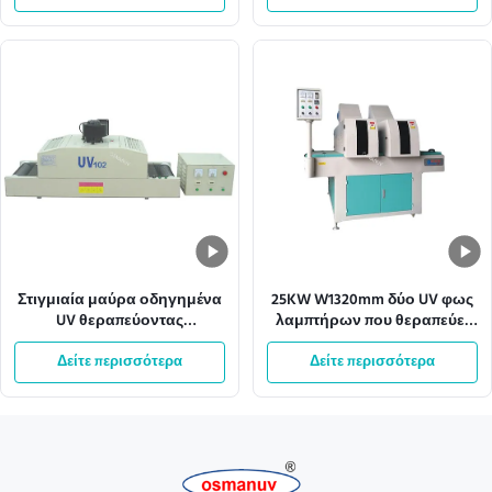
μεταφορέων
Στιγμιαία μαύρα οδηγημένα
25KW W1320mm δύο UV φως
UV θεραπεύοντας
λαμπτήρων που θεραπεύει
συστήματα μεταφορέων
τα συστήματα μεταφορέων
Δείτε περισσότερα
2.15KW 13m/Min
Δείτε περισσότερα
μηχανών