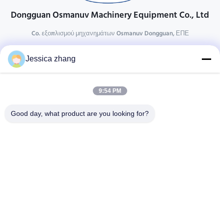
Dongguan Osmanuv Machinery Equipment Co., Ltd
Co. εξοπλισμού μηχανημάτων Osmanuv Dongguan, ΕΠΕ
Επικοινωνήστε
Jessica zhang
28 δεύτερος ο βιομηχανικός, wei Liu chong, Wanjiang,
DongGuan, Guangdong, Κίνα
9:54 PM
86-769 -88125248
osmanuv@hotmail.com
Good day, what product are you looking for?
Follow Us
Γρήγοροι Σύνδεσμοι
Σπίτι
Προϊόντα
βίντεο
Σχετικά με εμάς
Επισκεψή εργοστασίου