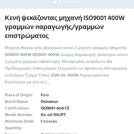
Κενή ψεκάζοντας μηχανή ISO9001 400W
γραμμών παραγωγής/γραμμών
επιστρώματος
Μηχανή παραγωγής ψεκασμού κενού / μηχανή γραμμής επίχρισής
ISO9001 400W ISO9001 400W γραμμή παραγωγής ψεκασμού κενού
/ μηχανή γραμμής επικάλυψης Μεταφορέας κυλίνδρων 3m
Προδιαγραφές Λεπτομέρειες Ονομασία του προϊόντος Μεταφορέας
κυλίνδρων Σχήμα Τύπος OSM-GL-400W Χαρακτηριστικά
Κατάλληλο για όλα τα ε...
Place of Origin:
Κίνα
Brand Name:
Osmanuv
Certification:
ISO9001 And CE
Model Number:
Gx-zd-100/PT
Minimum Order
1 σύνολο
Quantity: