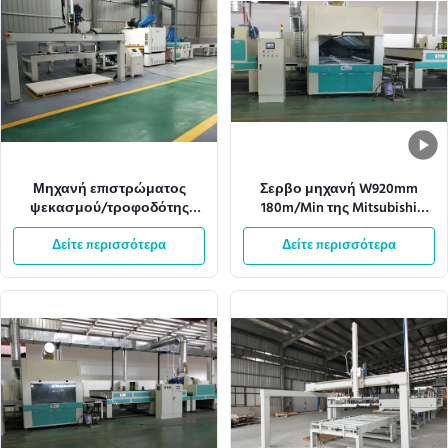
Μηχανή επιστρώματος
Σερβο μηχανή W920mm
ψεκασμού/τροφοδότης
180m/Min της Mitsubishi
10M/Min φλυτζανιών
μηχανών επιστρώματος
Δείτε περισσότερα
αναρρόφησης
Δείτε περισσότερα
ψεκασμού