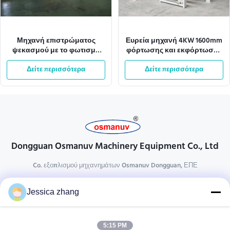
Μηχανή επιστρώματος
Ευρεία μηχανή 4KW 1600mm
ψεκασμού με το φωτισμό
φόρτωσης και εκφόρτωσης
380V 28kw Tec συστημάτων
επιστρώματος UV αυτόματη
Δείτε περισσότερα
μεταφορέων
Δείτε περισσότερα
Dongguan Osmanuv Machinery Equipment Co., Ltd
Co. εξοπλισμού μηχανημάτων Osmanuv Dongguan, ΕΠΕ
Επικοινωνήστε
Jessica zhang
28 δεύτερος ο βιομηχανικός, wei Liu chong, Wanjiang,
DongGuan, Guangdong, Κίνα
5:15 PM