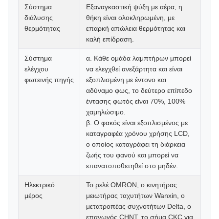
Σύστημα
Εξαναγκαστική ψύξη με αέρα, η
διάλυσης
θήκη είναι ολοκληρωμένη, με
θερμότητας
επαρκή απώλεια θερμότητας και
καλή επίδραση.
Σύστημα
α. Κάθε ομάδα λαμπτήρων μπορεί
ελέγχου
να ελεγχθεί ανεξάρτητα και είναι
φωτεινής πηγής
εξοπλισμένη με έντονο και
αδύναμο φως, το δεύτερο επίπεδο
έντασης φωτός είναι 70%, 100%
χαμηλώσιμο.
β. Ο φακός είναι εξοπλισμένος με
καταγραφέα χρόνου χρήσης LCD,
ο οποίος καταγράφει τη διάρκεια
ζωής του φανού και μπορεί να
επανατοποθετηθεί στο μηδέν.
Ηλεκτρικό
Το ρελέ OMRON, ο κινητήρας
μέρος
μειωτήρας ταχυτήτων Wanxin, ο
μετατροπέας συχνοτήτων Delta, ο
επαγωγός CHNT, το σήμα CKC για