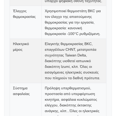
υπάρχει ψηφιακή οθόνη ταχύτητας.
Έλεγχος
Χρησιμοποιεί θερμοστάτη BKC για
θερμοκρασίας
τον έλεγχο της απαιτούμενης
θερμοκρασίας για την εργασία,
θερμοκρασία: κανονική
θερμοκρασία -100°C ρυθμιζόμενη.
Ηλεκτρικό
Ελεγκτής θερμοκρασίας BKC,
μέρος
επαγγέλλων CHNT, μετατροπέα
συχνότητας Taiwan Delta,
διακόπτης υιοθετεί ιαπωνικό
διακόπτη Izumi, κλπ. Όλες οι
εισαγόμενες ηλεκτρικές συσκευές
που πληρούν τα διεθνή πρότυπα.
Σύστημα
Πρόληψη υπερθερματισμού,
ασφαλείας
προστασία από υπερφόρτωση
κινητήρα, ασφάλεια κυκλώματος
ελέγχου, διακόπτης έκτακτης
ανάγκης, κλπ...Όλες οι ηλεκτρικές