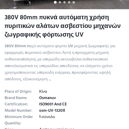
380V 80mm πυκνά αυτόματη χρήση
πυριτικών αλάτων ασβεστίου μηχανών
ζωγραφικής φόρτωσης UV
380V 80mm παχύ αυτόματο φορτίο UV μηχανή ζωγραφικής για
εφαρμογές πυριτικού ασβεστίου Αυτή η προηγμένη μηχανή
ανθεκτικοποίησης με υπεριώδη ακτινοβολία ανθεκτικοποιεί
αποτελεσματικά τις υπεριώδεις επενδύσεις σε ελάχιστο χρόνο
χρησιμοποιώντας υπεριώδη ενέργεια, προσφέροντας υψηλή
απόδοση, εξοικονόμηση ...
Place of Origin:
Κίνα
Brand Name:
Osmanuv
Certification:
ISO9001 And CE
Model Number:
osm-UV-1320Ⅲ
Minimum Order
1 σύνολο
Quantity: