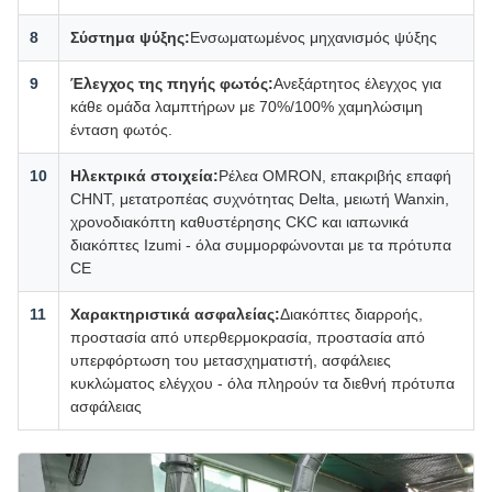
8
Σύστημα ψύξης:
Ενσωματωμένος μηχανισμός ψύξης
9
Έλεγχος της πηγής φωτός:
Ανεξάρτητος έλεγχος για
κάθε ομάδα λαμπτήρων με 70%/100% χαμηλώσιμη
ένταση φωτός.
10
Ηλεκτρικά στοιχεία:
Ρέλεα OMRON, επακριβής επαφή
CHNT, μετατροπέας συχνότητας Delta, μειωτή Wanxin,
χρονοδιακόπτη καθυστέρησης CKC και ιαπωνικά
διακόπτες Izumi - όλα συμμορφώνονται με τα πρότυπα
CE
11
Χαρακτηριστικά ασφαλείας:
Διακόπτες διαρροής,
προστασία από υπερθερμοκρασία, προστασία από
υπερφόρτωση του μετασχηματιστή, ασφάλειες
κυκλώματος ελέγχου - όλα πληρούν τα διεθνή πρότυπα
ασφάλειας