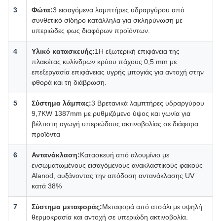
3
Φώτα:
3 εισαγόμενα λαμπτήρες υδραργύρου από
συνθετικό σίδηρο κατάλληλα για σκληρύνωση με
υπεριώδες φως διαφόρων προϊόντων.
4
Υλικό κατασκευής:
1Η εξωτερική επιφάνεια της
πλακέτας κυλίνδρων κρύου πάχους 0,5 mm με
επεξεργασία επιφάνειας υγρής μπογιάς για αντοχή στην
φθορά και τη διάβρωση.
5
Σύστημα λάμπας:
3 Βρετανικά λαμπτήρες υδραργύρου
9,7KW 1387mm με ρυθμιζόμενο ύψος και γωνία για
βέλτιστη αγωγή υπεριώδους ακτινοβολίας σε διάφορα
προϊόντα
6
Αντανάκλαση:
Κατασκευή από αλουμίνιο με
ενσωματωμένους εισαγόμενους ανακλαστικούς φακούς
Alanod, αυξάνοντας την απόδοση αντανάκλασης UV
κατά 38%
7
Σύστημα μεταφοράς:
Μεταφορά από ατσάλι με υψηλή
θερμοκρασία και αντοχή σε υπεριώδη ακτινοβολία.