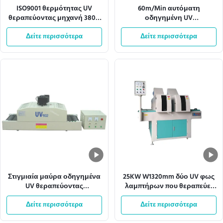
ISO9001 θερμότητας UV
60m/Min αυτόματη
θεραπεύοντας μηχανή 380V
οδηγημένη UV
50HZ μεταφορέων
θεραπεύοντας μηχανή
διασκεδασμού ελαφριά
Δείτε περισσότερα
360mm πλάτος πλέγματος
Δείτε περισσότερα
μεταφορέων
Στιγμιαία μαύρα οδηγημένα
25KW W1320mm δύο UV φως
UV θεραπεύοντας
λαμπτήρων που θεραπεύει
συστήματα μεταφορέων
τα συστήματα μεταφορέων
Δείτε περισσότερα
2.15KW 13m/Min
Δείτε περισσότερα
μηχανών