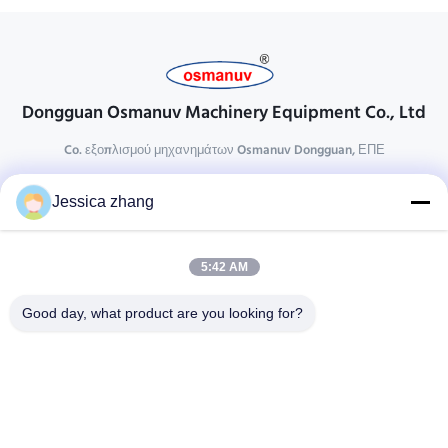
Dongguan Osmanuv Machinery Equipment Co., Ltd
Co. εξοπλισμού μηχανημάτων Osmanuv Dongguan, ΕΠΕ
Επικοινωνήστε
Jessica zhang
28 δεύτερος ο βιομηχανικός, wei Liu chong, Wanjiang,
DongGuan, Guangdong, Κίνα
5:42 AM
86-769 -88125248
osmanuv@hotmail.com
Good day, what product are you looking for?
Follow Us