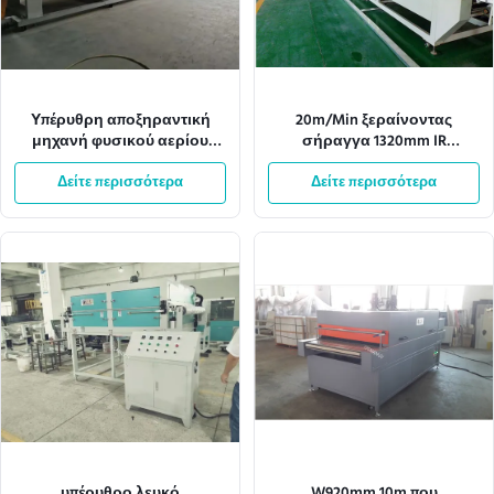
Υπέρυθρη αποξηραντική
20m/Min ξεραίνοντας
μηχανή φυσικού αερίου
σήραγγα 1320mm IR
ISO9001 8KW
υπεριωδών ακτίνων πλάτος
Δείτε περισσότερα
εγγράφου δικτύου
Δείτε περισσότερα