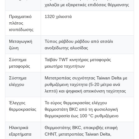
χαλαζία με εξαιρετικές επιδόσεις θέρμανσης
Πραγματικό
1320 χιλιοστά
πλάτος
ισοπέδωσης
Μεταγωγική
Τύπος ράβδου ράβδου από ατσάλι
ζώνη
ανοξείδωτης αλυσίδας
Σύστημα
Ταϊβάν TWT κινητήρας μεταφοράς
μεταφοράς
μειωτήρα ταχυτήτων
Σύστημα
Μετατροπέας συχνότητας Taiwan Delta με
ελέγχου
ρυθμιζόμενη ταχύτητα (5-20 μέτρα ανά
λεπτό) και ψηφιακή απεικόνιση ταχύτητας
Έλεγχος
Το εύρος θερμοκρασίας ελέγχου
θερμοκρασίας
θερμοστάτη BKC από τη φυσιολογική
θερμοκρασία έως 100 °C ρυθμιζόμενο
Ηλεκτρικά
Θερμοστάτης BKC, επακριβής επαφή
εξαρτήματα
CHNT, μετατροπέας Taiwan Delta,