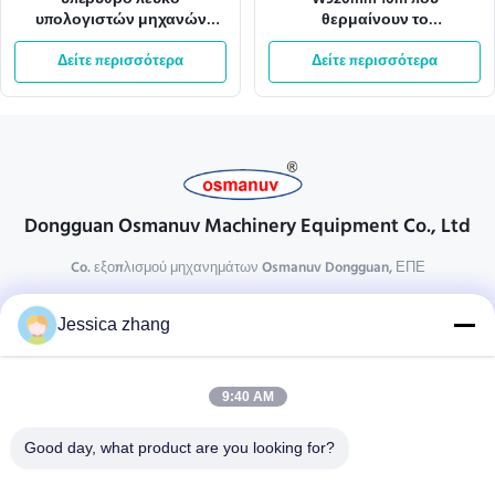
υπέρυθρο λευκό
W920mm 10m που
υπολογιστών μηχανών
θερμαίνουν το
ξήρανσης ανοξείδωτου
ισοπεδώνοντας υπέρυθρο
ελέγχου 5m/Min BKC
Δείτε περισσότερα
λευκό υπολογιστών
Δείτε περισσότερα
μηχανών ξήρανσης
Dongguan Osmanuv Machinery Equipment Co., Ltd
Co. εξοπλισμού μηχανημάτων Osmanuv Dongguan, ΕΠΕ
Επικοινωνήστε
Jessica zhang
28 δεύτερος ο βιομηχανικός, wei Liu chong, Wanjiang,
DongGuan, Guangdong, Κίνα
9:40 AM
86-769 -88125248
osmanuv@hotmail.com
Good day, what product are you looking for?