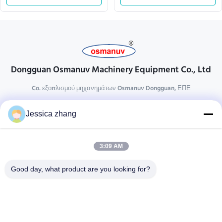
Dongguan Osmanuv Machinery Equipment Co., Ltd
Co. εξοπλισμού μηχανημάτων Osmanuv Dongguan, ΕΠΕ
Επικοινωνήστε
Jessica zhang
28 δεύτερος ο βιομηχανικός, wei Liu chong, Wanjiang,
DongGuan, Guangdong, Κίνα
3:09 AM
86-769 -88125248
osmanuv@hotmail.com
Good day, what product are you looking for?
Follow Us