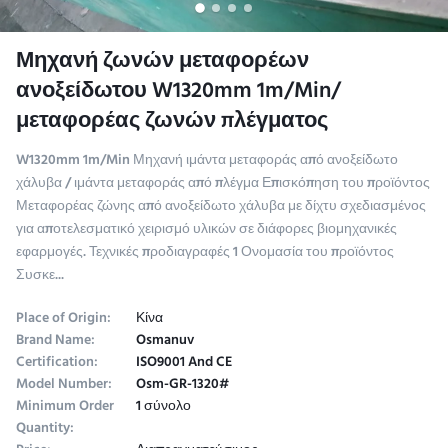
Μηχανή ζωνών μεταφορέων
ανοξείδωτου W1320mm 1m/Min/
μεταφορέας ζωνών πλέγματος
W1320mm 1m/Min Μηχανή ιμάντα μεταφοράς από ανοξείδωτο
χάλυβα / ιμάντα μεταφοράς από πλέγμα Επισκόπηση του προϊόντος
Μεταφορέας ζώνης από ανοξείδωτο χάλυβα με δίχτυ σχεδιασμένος
για αποτελεσματικό χειρισμό υλικών σε διάφορες βιομηχανικές
εφαρμογές. Τεχνικές προδιαγραφές 1 Ονομασία του προϊόντος
Συσκε...
Place of Origin:
Κίνα
Brand Name:
Osmanuv
Certification:
ISO9001 And CE
Model Number:
Osm-GR-1320#
Minimum Order
1 σύνολο
Quantity: