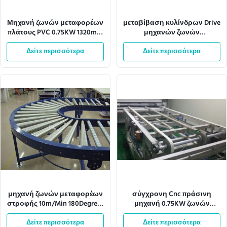
Μηχανή ζωνών μεταφορέων
μεταβίβαση κυλίνδρων Drive
πλάτους PVC 0.75KW 1320mm
μηχανών ζωνών
για τα έπιπλα επιτροπής
μεταφορέων 10m/Min 220V
Δείτε περισσότερα
Δείτε περισσότερα
50HZ Cnc
μηχανή ζωνών μεταφορέων
σύγχρονη Cnc πράσινη
στροφής 10m/Min 180Degree/
μηχανή 0.75KW ζωνών
να βουλκανίσει ζωνών
μεταφορέων 220V 50HZ
μεταφορέων μηχανή
Δείτε περισσότερα
Δείτε περισσότερα