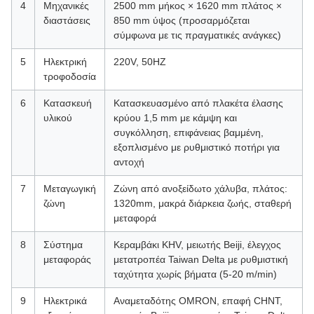
4
Μηχανικές
2500 mm μήκος × 1620 mm πλάτος ×
διαστάσεις
850 mm ύψος (προσαρμόζεται
σύμφωνα με τις πραγματικές ανάγκες)
5
Ηλεκτρική
220V, 50HZ
τροφοδοσία
6
Κατασκευή
Κατασκευασμένο από πλακέτα έλασης
υλικού
κρύου 1,5 mm με κάμψη και
συγκόλληση, επιφάνειας βαμμένη,
εξοπλισμένο με ρυθμιστικό ποτήρι για
αντοχή
7
Μεταγωγική
Ζώνη από ανοξείδωτο χάλυβα, πλάτος:
ζώνη
1320mm, μακρά διάρκεια ζωής, σταθερή
μεταφορά
8
Σύστημα
Κεραμβάκι KHV, μειωτής Beiji, έλεγχος
μεταφοράς
μετατροπέα Taiwan Delta με ρυθμιστική
ταχύτητα χωρίς βήματα (5-20 m/min)
9
Ηλεκτρικά
Αναμεταδότης OMRON, επαφή CHNT,