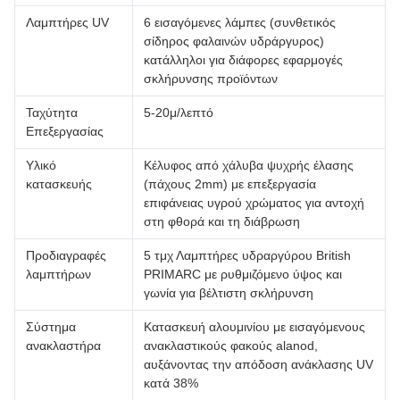
Λαμπτήρες UV
6 εισαγόμενες λάμπες (συνθετικός
σίδηρος φαλαινών υδράργυρος)
κατάλληλοι για διάφορες εφαρμογές
σκλήρυνσης προϊόντων
Ταχύτητα
5-20μ/λεπτό
Επεξεργασίας
Υλικό
Κέλυφος από χάλυβα ψυχρής έλασης
κατασκευής
(πάχους 2mm) με επεξεργασία
επιφάνειας υγρού χρώματος για αντοχή
στη φθορά και τη διάβρωση
Προδιαγραφές
5 τμχ Λαμπτήρες υδραργύρου British
λαμπτήρων
PRIMARC με ρυθμιζόμενο ύψος και
γωνία για βέλτιστη σκλήρυνση
Σύστημα
Κατασκευή αλουμινίου με εισαγόμενους
ανακλαστήρα
ανακλαστικούς φακούς alanod,
αυξάνοντας την απόδοση ανάκλασης UV
κατά 38%