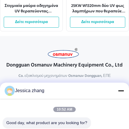
Στιγμιαία μαύρα οδηγημένα
25KW W1320mm δύο UV φως
UV θεραπεύοντας
λαμπτήρων που θεραπεύει
συστήματα μεταφορέων
τα συστήματα μεταφορέων
Δείτε περισσότερα
2.15KW 13m/Min
Δείτε περισσότερα
μηχανών
Dongguan Osmanuv Machinery Equipment Co., Ltd
Co. εξοπλισμού μηχανημάτων Osmanuv Dongguan, ΕΠΕ
Επικοινωνήστε
Jessica zhang
28 δεύτερος ο βιομηχανικός, wei Liu chong, Wanjiang,
DongGuan, Guangdong, Κίνα
10:52 AM
86-769 -88125248
osmanuv@hotmail.com
Good day, what product are you looking for?