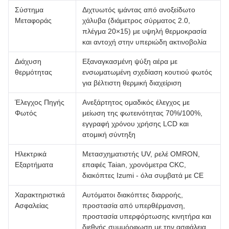
Σύστημα
Διχτυωτός ιμάντας από ανοξείδωτο
Μεταφοράς
χάλυβα (διάμετρος σύρματος 2.0,
πλέγμα 20×15) με υψηλή θερμοκρασία
και αντοχή στην υπεριώδη ακτινοβολία
Διάχυση
Εξαναγκασμένη ψύξη αέρα με
θερμότητας
ενσωματωμένη σχεδίαση κουτιού φωτός
για βέλτιστη θερμική διαχείριση
Έλεγχος Πηγής
Ανεξάρτητος ομαδικός έλεγχος με
Φωτός
μείωση της φωτεινότητας 70%/100%,
εγγραφή χρόνου χρήσης LCD και
ατομική σύντηξη
Ηλεκτρικά
Μετασχηματιστής UV, ρελέ OMRON,
Εξαρτήματα
επαφές Taian, χρονόμετρα CKC,
διακόπτες Izumi - όλα συμβατά με CE
Χαρακτηριστικά
Αυτόματοι διακόπτες διαρροής,
Ασφαλείας
προστασία από υπερθέρμανση,
προστασία υπερφόρτωσης κινητήρα και
διεθνής συμμόρφωση με την ασφάλεια