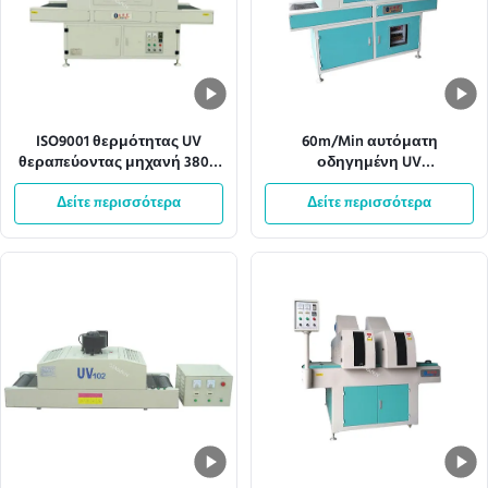
ISO9001 θερμότητας UV
60m/Min αυτόματη
θεραπεύοντας μηχανή 380V
οδηγημένη UV
50HZ μεταφορέων
θεραπεύοντας μηχανή
διασκεδασμού ελαφριά
Δείτε περισσότερα
360mm πλάτος πλέγματος
Δείτε περισσότερα
μεταφορέων