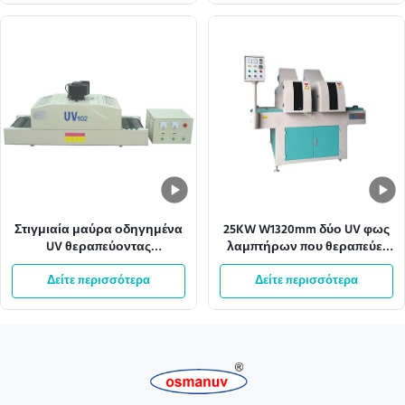
Στιγμιαία μαύρα οδηγημένα
25KW W1320mm δύο UV φως
UV θεραπεύοντας
λαμπτήρων που θεραπεύει
συστήματα μεταφορέων
τα συστήματα μεταφορέων
Δείτε περισσότερα
2.15KW 13m/Min
Δείτε περισσότερα
μηχανών