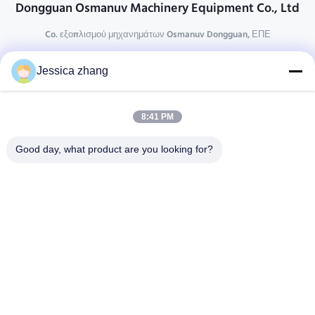
Dongguan Osmanuv Machinery Equipment Co., Ltd
Co. εξοπλισμού μηχανημάτων Osmanuv Dongguan, ΕΠΕ
Επικοινωνήστε
Jessica zhang
28 δεύτερος ο βιομηχανικός, wei Liu chong, Wanjiang,
DongGuan, Guangdong, Κίνα
8:41 PM
86-769 -88125248
osmanuv@hotmail.com
Good day, what product are you looking for?
Follow Us
Γρήγοροι Σύνδεσμοι
Σπίτι
Προϊόντα
βίντεο
Σχετικά με εμάς
Επισκεψή εργοστασίου
Έλεγχος ποιότητας
Επικοινωνήστε μαζί μας
Ζητήστε μια προσφορά