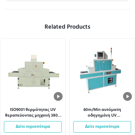
Related Products
ISO9001 θερμότητας UV
60m/Min αυτόματη
θεραπεύοντας μηχανή 380V
οδηγημένη UV
50HZ μεταφορέων
θεραπεύοντας μηχανή
διασκεδασμού ελαφριά
Δείτε περισσότερα
360mm πλάτος πλέγματος
Δείτε περισσότερα
μεταφορέων