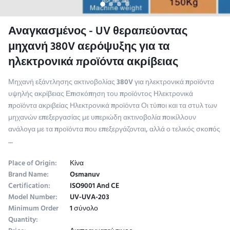
Αναγκασμένος - UV θεραπεύοντας
μηχανή 380V αερόψυξης για τα
ηλεκτρονικά προϊόντα ακρίβειας
Μηχανή εξάντλησης ακτινοβολίας 380V για ηλεκτρονικά προϊόντα
υψηλής ακρίβειας Επισκόπηση του προϊόντος Ηλεκτρονικά
προϊόντα ακριβείας Ηλεκτρονικά προϊόντα Οι τύποι και τα στυλ των
μηχανών επεξεργασίας με υπεριώδη ακτινοβολία ποικίλλουν
ανάλογα με τα προϊόντα που επεξεργάζονται, αλλά ο τελικός σκοπός
...
Place of Origin:
Κίνα
Brand Name:
Osmanuv
Certification:
ISO9001 And CE
Model Number:
UV-UVA-203
Minimum Order
1 σύνολο
Quantity: