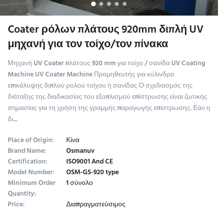
Coater ρόλων πλάτους 920mm διπλή UV
μηχανή για τον τοίχο/τον πίνακα
Μηχανή UV Coater πλάτους 920 mm για τοίχο / σανίδα UV Coating
Machine UV Coater Machine Προμηθευτής για κύλινδρο
επικάλυψης διπλού ρολού τοίχου ή σανίδας Ο σχεδιασμός της
διάταξης της διαδικασίας του εξοπλισμού επίστρωσης είναι ζωτικής
σημασίας για τη χρήση της γραμμής παραγωγής επίστρωσης. Εάν η
δι...
Place of Origin:
Κίνα
Brand Name:
Osmanuv
Certification:
ISO9001 And CE
Model Number:
OSM-GS-920 type
Minimum Order
1 σύνολο
Quantity:
Price:
Διαπραγματεύσιμος