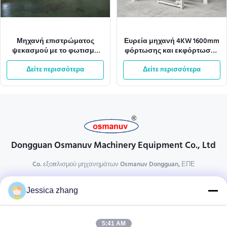
Μηχανή επιστρώματος
Ευρεία μηχανή 4KW 1600mm
ψεκασμού με το φωτισμό
φόρτωσης και εκφόρτωσης
380V 28kw Tec συστημάτων
επιστρώματος UV αυτόματη
Δείτε περισσότερα
μεταφορέων
Δείτε περισσότερα
Dongguan Osmanuv Machinery Equipment Co., Ltd
Co. εξοπλισμού μηχανημάτων Osmanuv Dongguan, ΕΠΕ
Επικοινωνήστε
Jessica zhang
28 δεύτερος ο βιομηχανικός, wei Liu chong, Wanjiang,
DongGuan, Guangdong, Κίνα
5:41 AM