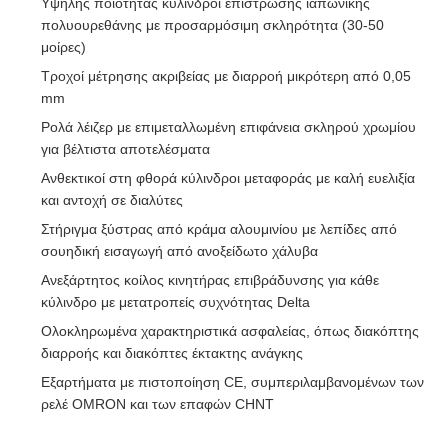
Υψηλής ποιότητας κύλινδροι επίστρωσης ιαπωνικής
πολυουρεθάνης με προσαρμόσιμη σκληρότητα (30-50
μοίρες)
Τροχοί μέτρησης ακριβείας με διαρροή μικρότερη από 0,05
mm
Ρολά λέιζερ με επιμεταλλωμένη επιφάνεια σκληρού χρωμίου
για βέλτιστα αποτελέσματα
Ανθεκτικοί στη φθορά κύλινδροι μεταφοράς με καλή ευελιξία
και αντοχή σε διαλύτες
Στήριγμα ξύστρας από κράμα αλουμινίου με λεπίδες από
σουηδική εισαγωγή από ανοξείδωτο χάλυβα
Ανεξάρτητος κοίλος κινητήρας επιβράδυνσης για κάθε
κύλινδρο με μετατροπείς συχνότητας Delta
Ολοκληρωμένα χαρακτηριστικά ασφαλείας, όπως διακόπτης
διαρροής και διακόπτες έκτακτης ανάγκης
Εξαρτήματα με πιστοποίηση CE, συμπεριλαμβανομένων των
ρελέ OMRON και των επαφών CHNT