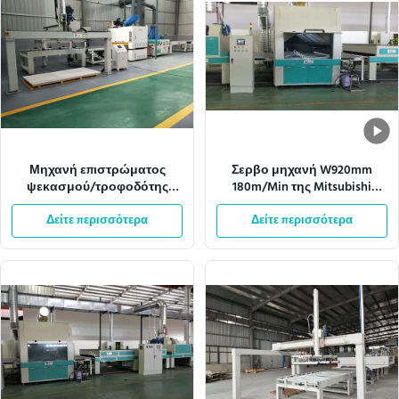
Μηχανή επιστρώματος
Σερβο μηχανή W920mm
ψεκασμού/τροφοδότης
180m/Min της Mitsubishi
10M/Min φλυτζανιών
μηχανών επιστρώματος
Δείτε περισσότερα
αναρρόφησης
Δείτε περισσότερα
ψεκασμού