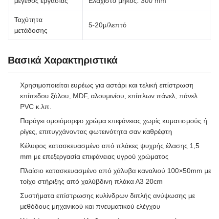
μέγεθος εργασίας
Ελάχιστο μήκος: 300 mm
Ταχύτητα
5-20μ/λεπτό
μετάδοσης
Βασικά Χαρακτηριστικά
Χρησιμοποιείται ευρέως για αστάρι και τελική επίστρωση
επίπεδου ξύλου, MDF, αλουμινίου, επίπλων πάνελ, πάνελ
PVC κ.λπ.
Παράγει ομοιόμορφο χρώμα επιφάνειας χωρίς κυματισμούς ή
ρίγες, επιτυγχάνοντας φωτεινότητα σαν καθρέφτη
Κέλυφος κατασκευασμένο από πλάκες ψυχρής έλασης 1,5
mm με επεξεργασία επιφάνειας υγρού χρώματος
Πλαίσιο κατασκευασμένο από χάλυβα καναλιού 100×50mm με
τοίχο στήριξης από χαλύβδινη πλάκα Α3 20cm
Συστήματα επίστρωσης κυλίνδρων διπλής ανύψωσης με
μεθόδους μηχανικού και πνευματικού ελέγχου