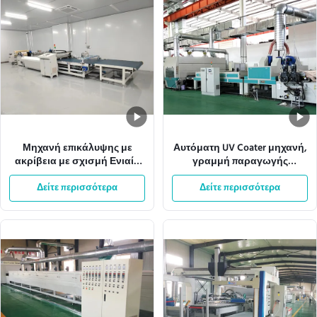
Μηχανή επικάλυψης με
Αυτόματη UV Coater μηχανή,
ακρίβεια με σχισμή Ενιαίο
γραμμή παραγωγής
βάρος επικάλυψης
χρωμάτων ψεκασμού
Δείτε περισσότερα
Ρυθμίσιμο πεδίο
Δείτε περισσότερα
W1300mm