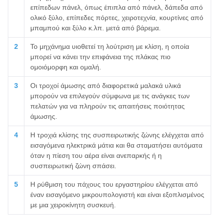
επίπεδων πάνελ, όπως έπιπλα από πάνελ, δάπεδα από
ολικό ξύλο, επίπεδες πόρτες, χειροτεχνία, κουρτίνες από
μπαμπού και ξύλο κ.λπ. μετά από βάρεμα.
2
Το μηχάνημα υιοθετεί τη λούτριση με κλίση, η οποία
μπορεί να κάνει την επιφάνεια της πλάκας πιο
ομοιόμορφη και ομαλή.
3
Οι τροχοί άμωσης από διαφορετικά μαλακά υλικά
μπορούν να επιλεγούν σύμφωνα με τις ανάγκες των
πελατών για να πληρούν τις απαιτήσεις ποιότητας
άμωσης.
4
Η τροχιά κλίσης της συσπειρωτικής ζώνης ελέγχεται από
εισαγόμενα ηλεκτρικά μάτια και θα σταματήσει αυτόματα
όταν η πίεση του αέρα είναι ανεπαρκής ή η
συσπειρωτική ζώνη σπάσει.
5
Η ρύθμιση του πάχους του εργαστηρίου ελέγχεται από
έναν εισαγόμενο μικρουπολογιστή και είναι εξοπλισμένος
με μια χειροκίνητη συσκευή.