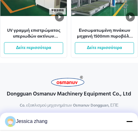
UV γραμμή επιστρώματος
Ενσωματωμένη πινάκων
υπεριωδών ακτίνων
μηχανή 1500mm πυροβόλο
μηχανών βερνικιών ISO9001
όπλο ψεκασμού 380VAC
Δείτε περισσότερα
L10000mm
επιστρώματος γραμμών UV
Δείτε περισσότερα
Dongguan Osmanuv Machinery Equipment Co., Ltd
Co. εξοπλισμού μηχανημάτων Osmanuv Dongguan, ΕΠΕ
Επικοινωνήστε
Jessica zhang
28 δεύτερος ο βιομηχανικός, wei Liu chong, Wanjiang,