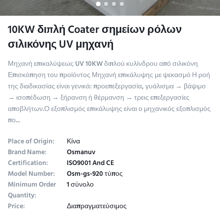
10KW διπλή Coater σημείων ρόλων
σιλικόνης UV μηχανή
Μηχανή επικαλύψεως UV 10KW διπλού κυλίνδρου από σιλικόνη
Επισκόπηση του προϊόντος Μηχανή επικάλυψης με ψεκασμό Η ροή
της διαδικασίας είναι γενικά: προεπεξεργασία, γυάλισμα → βάψιμο
→ ισοπέδωση → ξήρανση ή θέρμανση → τρεις επεξεργασίες
αποβλήτων.Ο εξοπλισμός επικάλυψης είναι ο μηχανικός εξοπλισμός
πο...
Place of Origin:
Κίνα
Brand Name:
Osmanuv
Certification:
ISO9001 And CE
Model Number:
Osm-gs-920 τύπος
Minimum Order
1 σύνολο
Quantity:
Price:
Διαπραγματεύσιμος