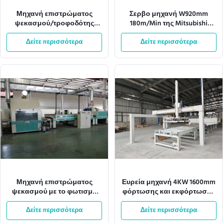
Μηχανή επιστρώματος
Σερβο μηχανή W920mm
ψεκασμού/τροφοδότης
180m/Min της Mitsubishi
10M/Min φλυτζανιών
μηχανών επιστρώματος
Δείτε περισσότερα
αναρρόφησης
Δείτε περισσότερα
ψεκασμού
Μηχανή επιστρώματος
Ευρεία μηχανή 4KW 1600mm
ψεκασμού με το φωτισμό
φόρτωσης και εκφόρτωσης
380V 28kw Tec συστημάτων
επιστρώματος UV αυτόματη
Δείτε περισσότερα
μεταφορέων
Δείτε περισσότερα