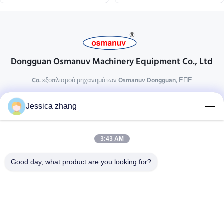
Dongguan Osmanuv Machinery Equipment Co., Ltd
Co. εξοπλισμού μηχανημάτων Osmanuv Dongguan, ΕΠΕ
Επικοινωνήστε
Jessica zhang
28 δεύτερος ο βιομηχανικός, wei Liu chong, Wanjiang,
DongGuan, Guangdong, Κίνα
3:43 AM
86-769 -88125248
osmanuv@hotmail.com
Good day, what product are you looking for?
Follow Us