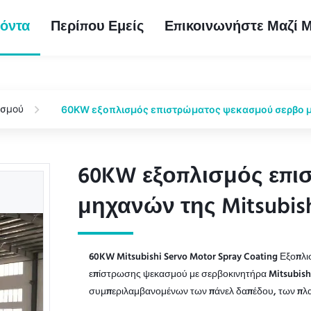
όντα
Περίπου Εμείς
Επικοινωνήστε Μαζί 
ασμού
60KW εξοπλισμός επιστρώματος ψεκασμού σερβο μη
60KW εξοπλισμός επ
60KW εξοπλισμός επ
μηχανών της Mitsubis
μηχανών της Mitsubis
60KW Mitsubishi Servo Motor Spray Coating Εξοπλ
επίστρωσης ψεκασμού με σερβοκινητήρα Mitsubishi 
συμπεριλαμβανομένων των πάνελ δαπέδου, των πλα