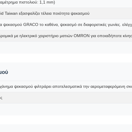
αμέτρημα πιστολιού: 1,1 mm)
id Taiwan εξασφαλίζει τέλεια ποιότητα ψεκασμού
ια ψεκασμού GRACO το καθένα, ψεκασμό σε διαφορετικές γωνίες. ελ
ομικά με ηλεκτρικό χειριστήριο ματιών OMRON για οποιαδήποτε κίνησ
μού
νημα ψεκασμού φιλτράρει αποτελεσματικά την αερομεταφερόμενη σκό
ής