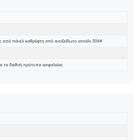
ος από πάνελ καθρέφτη από ανοξείδωτο ατσάλι 304#
με τα διεθνή πρότυπα ασφαλείας