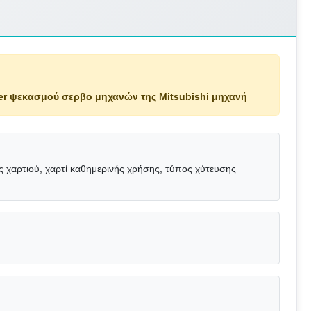
er ψεκασμού σερβο μηχανών της Mitsubishi μηχανή
 χαρτιού, χαρτί καθημερινής χρήσης, τύπος χύτευσης