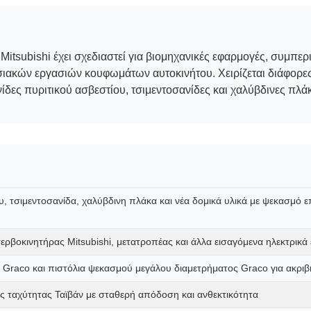
itsubishi έχει σχεδιαστεί για βιομηχανικές εφαρμογές, συμπ
ιακών εργασιών κουφωμάτων αυτοκινήτου. Χειρίζεται διάφορες
ες πυριτικού ασβεστίου, τσιμεντοσανίδες και χαλύβδινες πλάκ
ου, τσιμεντοσανίδα, χαλύβδινη πλάκα και νέα δομικά υλικά με ψεκασμ
ρβοκινητήρας Mitsubishi, μετατροπέας και άλλα εισαγόμενα ηλεκτρικά
ς Graco και πιστόλια ψεκασμού μεγάλου διαμετρήματος Graco για ακρι
ταχύτητας Ταϊβάν με σταθερή απόδοση και ανθεκτικότητα