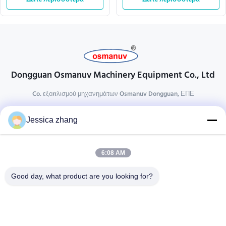
L10000mm
επιστρώματος γραμμών UV
Dongguan Osmanuv Machinery Equipment Co., Ltd
Co. εξοπλισμού μηχανημάτων Osmanuv Dongguan, ΕΠΕ
Επικοινωνήστε
Jessica zhang
28 δεύτερος ο βιομηχανικός, wei Liu chong, Wanjiang,
DongGuan, Guangdong, Κίνα
6:08 AM
86-769 -88125248
osmanuv@hotmail.com
Good day, what product are you looking for?
Follow Us