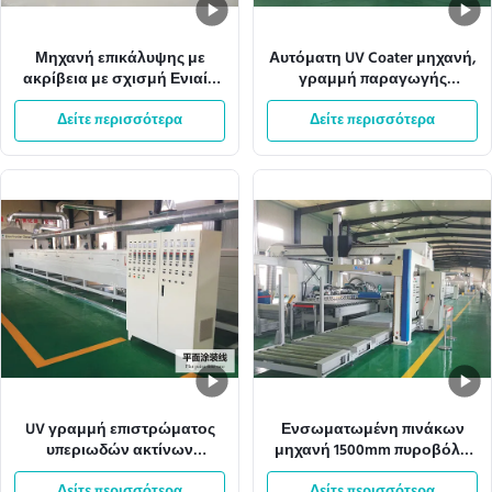
Μηχανή επικάλυψης με
Αυτόματη UV Coater μηχανή,
ακρίβεια με σχισμή Ενιαίο
γραμμή παραγωγής
βάρος επικάλυψης
χρωμάτων ψεκασμού
Δείτε περισσότερα
Ρυθμίσιμο πεδίο
Δείτε περισσότερα
W1300mm
UV γραμμή επιστρώματος
Ενσωματωμένη πινάκων
υπεριωδών ακτίνων
μηχανή 1500mm πυροβόλο
μηχανών βερνικιών ISO9001
όπλο ψεκασμού 380VAC
Δείτε περισσότερα
Δείτε περισσότερα