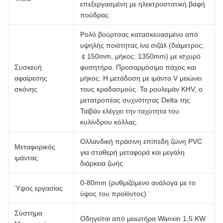
επεξεργασμένη με ηλεκτροστατική βαφή
πούδρας
Ρολό βούρτσας κατασκευασμένο από
υψηλής ποιότητας ίνα σιζάλ (διάμετρος:
￠150mm, μήκος: 1350mm) με ισχυρό
Συσκευή
φυσητήρα. Προσαρμόσιμο πάχος και
αφαίρεσης
μήκος. Η μετάδοση με ιμάντα V μειώνει
σκόνης
τους κραδασμούς. Τα ρουλεμάν KHV, ο
μετατροπέας συχνότητας Delta της
Ταϊβάν ελέγχει την ταχύτητα του
κυλίνδρου κόλλας.
Ολλανδική πράσινη επίπεδη ζώνη PVC
Μεταφορικός
για σταθερή μεταφορά και μεγάλη
ιμάντας
διάρκεια ζωής
0-80mm (ρυθμιζόμενο ανάλογα με το
Ύψος εργασίας
ύψος του προϊόντος)
Σύστημα
Οδηγείται από μειωτήρα Wanxin 1,5 KW