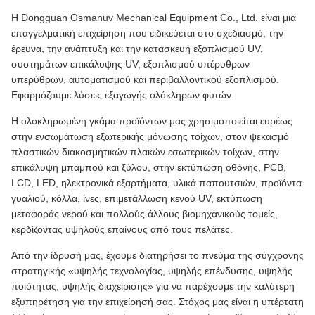
Η Dongguan Osmanuv Mechanical Equipment Co., Ltd. είναι μια
επαγγελματική επιχείρηση που ειδικεύεται στο σχεδιασμό, την
έρευνα, την ανάπτυξη και την κατασκευή εξοπλισμού UV,
συστημάτων επικάλυψης UV, εξοπλισμού υπέρυθρων
υπερύθρων, αυτοματισμού και περιβαλλοντικού εξοπλισμού.
Εφαρμόζουμε λύσεις εξαγωγής ολόκληρων φυτών.
Η ολοκληρωμένη γκάμα προϊόντων μας χρησιμοποιείται ευρέως
στην ενσωμάτωση εξωτερικής μόνωσης τοίχων, στον ψεκασμό
πλαστικών διακοσμητικών πλακών εσωτερικών τοίχων, στην
επικάλυψη μπαμπού και ξύλου, στην εκτύπωση οθόνης, PCB,
LCD, LED, ηλεκτρονικά εξαρτήματα, υλικά παπουτσιών, προϊόντα
γυαλιού, κόλλα, ίνες, επιμετάλλωση κενού UV, εκτύπωση
μεταφοράς νερού και πολλούς άλλους βιομηχανικούς τομείς,
κερδίζοντας υψηλούς επαίνους από τους πελάτες.
Από την ίδρυσή μας, έχουμε διατηρήσει το πνεύμα της σύγχρονης
στρατηγικής «υψηλής τεχνολογίας, υψηλής επένδυσης, υψηλής
ποιότητας, υψηλής διαχείρισης» για να παρέχουμε την καλύτερη
εξυπηρέτηση για την επιχείρησή σας. Στόχος μας είναι η υπέρτατη