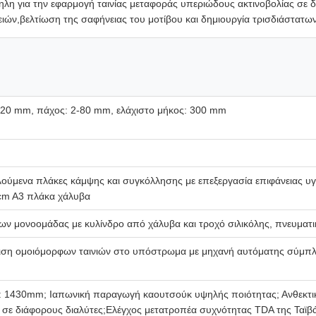
ηλη για την εφαρμογή ταινίας μεταφοράς υπεριώδους ακτινοβολίας σε 
ιών,βελτίωση της σαφήνειας του μοτίβου και δημιουργία τρισδιάστατων
320 mm, πάχος: 2-80 mm, ελάχιστο μήκος: 300 mm
ύμενα πλάκες κάμψης και συγκόλλησης με επεξεργασία επιφάνειας υγ
0cm A3 πλάκα χάλυβα
ων μονοομάδας με κυλίνδρο από χάλυβα και τροχό σιλικόλης, πνευματι
τμιση ομοιόμορφων ταινιών στο υπόστρωμα με μηχανή αυτόματης σύμπλ
: 1430mm; Ιαπωνική παραγωγή καουτσούκ υψηλής ποιότητας; Ανθεκτικ
ή σε διάφορους διαλύτες;Ελέγχος μετατροπέα συχνότητας TDA της Ταϊβ