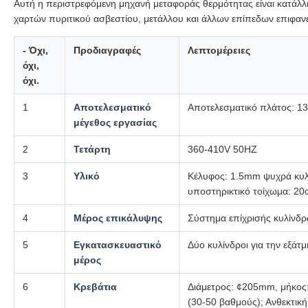
Αυτή η περιστρεφόμενη μηχανή μεταφοράς θερμότητας είναι κατάλλ
χαρτών πυριτικού ασβεστίου, μετάλλου και άλλων επίπεδων επιφανε
- Όχι,
Προδιαγραφές
Λεπτομέρειες
όχι,
όχι.
1
Αποτελεσματικό
Αποτελεσματικό πλάτος: 1
μέγεθος εργασίας
2
Τετάρτη
360-410V 50HZ
3
Υλικό
Κέλυφος: 1.5mm ψυχρά κυλο
υποστηρικτικό τοίχωμα: 2
4
Μέρος επικάλυψης
Σύστημα επίχρισής κυλίνδρ
5
Εγκατασκευαστικό
Δύο κυλίνδροι για την εξά
μέρος
6
Κρεβάτια
Διάμετρος: ¢205mm, μήκος
(30-50 βαθμούς); Ανθεκτικ