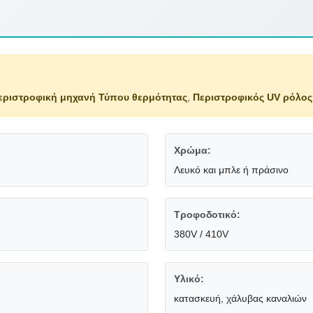
εριστροφική μηχανή Τύπου θερμότητας
,
Περιστροφικός UV ρόλος 
Χρώμα:
Λευκό και μπλε ή πράσινο
Τροφοδοτικό:
380V / 410V
Υλικό:
κατασκευή, χάλυβας καναλιών