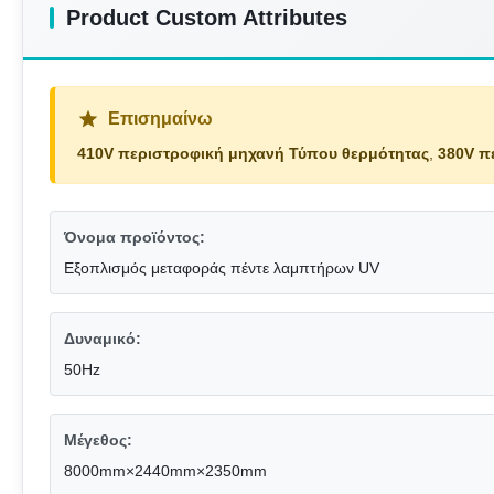
Product Custom Attributes
Επισημαίνω
410V περιστροφική μηχανή Τύπου θερμότητας
,
380V π
Όνομα προϊόντος:
Εξοπλισμός μεταφοράς πέντε λαμπτήρων UV
Δυναμικό:
50Hz
Μέγεθος:
8000mm×2440mm×2350mm