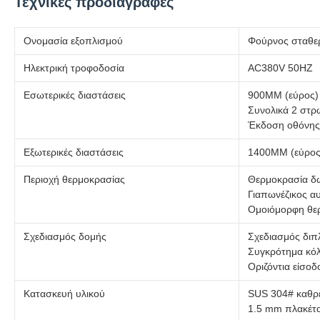
Τεχνικές προδιαγραφές
Ονομασία εξοπλισμού
Φούρνος σταθερ
Ηλεκτρική τροφοδοσία
AC380V 50HZ
Εσωτερικές διαστάσεις
900MM (εύρος)
Συνολικά 2 στρ
Έκδοση οθόνης:
Εξωτερικές διαστάσεις
1400MM (εύρος
Περιοχή θερμοκρασίας
Θερμοκρασία δ
Γιαπωνέζικος 
Ομοιόμορφη θερ
Σχεδιασμός δομής
Σχεδιασμός διπ
Συγκρότημα κόλ
Οριζόντια είσο
Κατασκευή υλικού
SUS 304# καθρ
1.5 mm πλακέτ