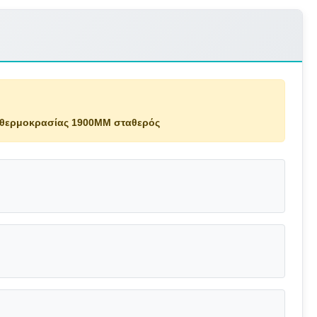
θερμοκρασίας 1900MM σταθερός