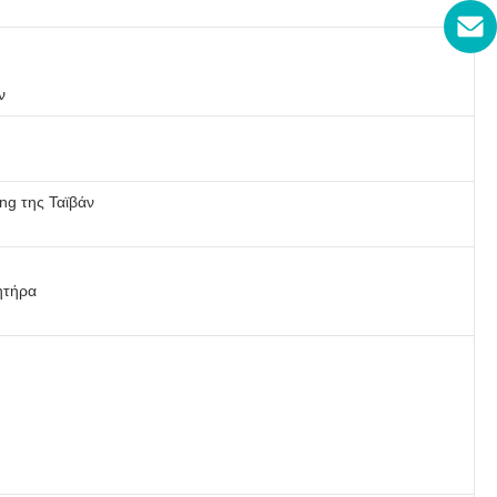
ν
ng της Ταϊβάν
ητήρα