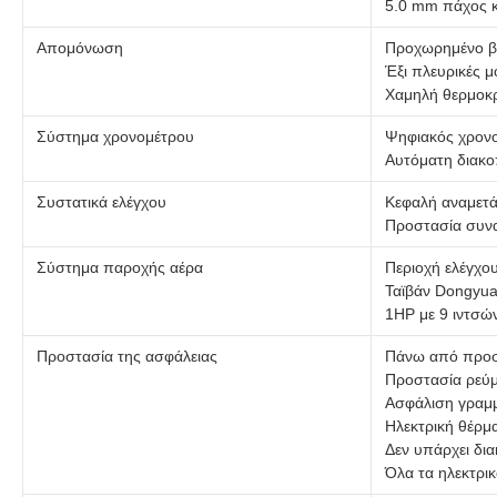
5.0 mm πάχος 
Απομόνωση
Προχωρημένο β
Έξι πλευρικές μ
Χαμηλή θερμοκρα
Σύστημα χρονομέτρου
Ψηφιακός χρονο
Αυτόματη διακο
Συστατικά ελέγχου
Κεφαλή αναμετά
Προστασία συν
Σύστημα παροχής αέρα
Περιοχή ελέγχο
Ταϊβάν Dongyua
1HP με 9 ιντσώ
Προστασία της ασφάλειας
Πάνω από προσ
Προστασία ρεύ
Ασφάλιση γραμμ
Ηλεκτρική θέρμ
Δεν υπάρχει δι
Όλα τα ηλεκτρι