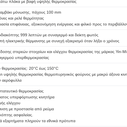
κάτω πλάκα με βαφή υψηλής θερμοκρασίας
αμβάκι μόνωσης, πάχους 100 mm
όνες και ρελέ θερμότητας
σία επιφάνειας, εξοικονόμηση ενέργειας και φιλικό προς το περιβάλλο
διακόπτης 999 λεπτών με συναγερμό και δείκτη φωτός
πή ηλεκτρικής θέρμανσης με συνεχή εξαερισμό όταν λήξει ο χρόνος
δοσης στερεών στοιχείων και ελέγχου θερμοκρασίας της μάρκας Yin-Mi
αγερμού υπερθερμοκρασίας
υ θερμοκρασίας: 20°C έως 150°C
n υψηλής θερμοκρασίας θερμοπυρηνικός φούρνος με μακρύ άξονα κιν
ν αερόφυλλα
τατευτικό θερμοκρασίας
ματος υπερφόρτωσης κινητήρα
ής ελέγχου
ανση με προστασία από ρεύμα
ακόπτης ασφαλείας.
κά εξαρτήματα πληρούν τα εθνικά πρότυπα