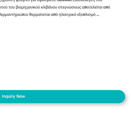
 ξήρανση φούρνο για υφάσματα 1900MM Επισκόπηση του
τού του βιομηχανικού κλιβάνου στεγνώσεως αποτελείται από
ερμαντήρα.που θερμαίνεται από ηλεκτρικό εξοπλισμό ...
Inquiry Now