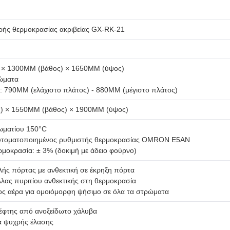
ής θερμοκρασίας ακριβείας GX-RK-21
 × 1300MM (βάθος) × 1650MM (ύψος)
ώματα
 790MM (ελάχιστο πλάτος) - 880MM (μέγιστο πλάτος)
) × 1550MM (βάθος) × 1900MM (ύψος)
ωματίου 150°C
αυτοματοποιημένος ρυθμιστής θερμοκρασίας OMRON E5AN
μοκρασία: ± 3% (δοκιμή με άδειο φούρνο)
λής πόρτας με ανθεκτική σε έκρηξη πόρτα
λας πυριτίου ανθεκτικής στη θερμοκρασία
δος αέρα για ομοιόμορφη ψήσιμο σε όλα τα στρώματα
έφτης από ανοξείδωτο χάλυβα
α ψυχρής έλασης