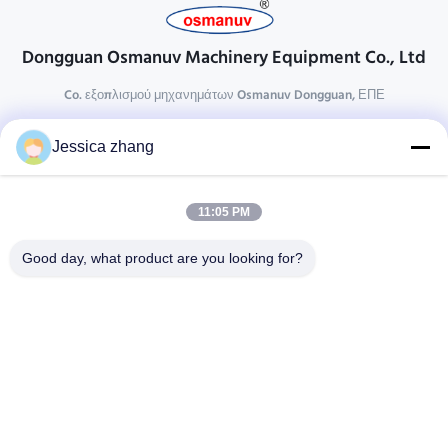
Dongguan Osmanuv Machinery Equipment Co., Ltd
Co. εξοπλισμού μηχανημάτων Osmanuv Dongguan, ΕΠΕ
Επικοινωνήστε
Jessica zhang
28 δεύτερος ο βιομηχανικός, wei Liu chong, Wanjiang,
DongGuan, Guangdong, Κίνα
11:05 PM
86-769 -88125248
osmanuv@hotmail.com
Good day, what product are you looking for?
Follow Us
Γρήγοροι Σύνδεσμοι