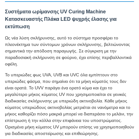
Συστήματα ωρίμανσης UV Curing Machine
Κατασκευαστής Πλάκα LED ψυχρής έλασης για
εκτύπωση
Ως νέα λύση σκλήρυνσης, αυτό το σύστημα προσφέρει το
πλεονέκτημα των σύντομων χρόνων σκλήρυνσης, βελτιώνοντας
σημαντικά την απόδοση παραγωγής. Σε σύγκριση με την
παραδοσιακή σκλήρυνση σε φούρνο, έχει επίσης περιβαλλοντικά
οφέλη.
Το υπεριώδες φως UVA, UVB και UVC όλα εμπίπτουν στο
υπεριώδες φάσμα, που σημαίνει ότι τα μήκη κύματός τους δεν
είναι ορατά. Το UVV παράγει ένα ορατό κύμα και έχει το
μεγαλύτερο μήκος κύματος UV που χρησιμοποιείται σε γενικές
διαδικασίες σκλήρυνσης με υπεριώδη ακτινοβολία. Κάθε μήκος
κύματος υπεριώδους ακτινοβολίας μετριέται σε νανόμετρα και το
μήκος καθορίζει πόσο μακριά μπορεί να διαπεράσει το μελάνι, την
επίστρωση ή την κόλλα στην επιφάνεια του υποστρώματος.
Ορισμένα μήκη κύματος UV μπορούν επίσης να χρησιμοποιηθούν
για διαδικασίες αποστείρωσης και επιθεώρησης.