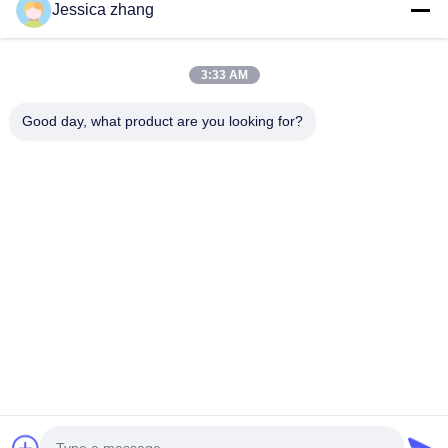
Επικοινωνήστε
Jessica zhang
28 δεύτερος ο βιομηχανικός, wei Liu chong, Wanjiang,
DongGuan, Guangdong, Κίνα
3:33 AM
86-769 -88125248
osmanuv@hotmail.com
Good day, what product are you looking for?
Follow Us
Γρήγοροι Σύνδεσμοι
Σπίτι
Προϊόντα
βίντεο
Σχετικά με εμάς
Επισκεψή εργοστασίου
Έλεγχος ποιότητας
Επικοινωνήστε μαζί μας
Ζητήστε μια προσφορά
Ειδήσεις
Copyright © 2021-2026 Dongguan Osmanuv Machinery Equipment Co., Ltd.