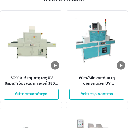
Related Products
ISO9001 θερμότητας UV
60m/Min αυτόματη
θεραπεύοντας μηχανή 380V
οδηγημένη UV
50HZ μεταφορέων
θεραπεύοντας μηχανή
διασκεδασμού ελαφριά
Δείτε περισσότερα
360mm πλάτος πλέγματος
Δείτε περισσότερα
μεταφορέων