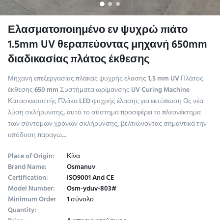
Ελασματοποιημένο εν ψυχρώ πιάτο
1.5mm UV θεραπεύοντας μηχανή 650mm
διαδικασίας πλάτος έκθεσης
Μηχανή επεξεργασίας πλάκας ψυχρής έλασης 1,5 mm UV Πλάτος
έκθεσης 650 mm Συστήματα ωρίμανσης UV Curing Machine
Κατασκευαστής Πλάκα LED ψυχρής έλασης για εκτύπωση Ως νέα
λύση σκλήρυνσης, αυτό το σύστημα προσφέρει το πλεονέκτημα
των σύντομων χρόνων σκλήρυνσης, βελτιώνοντας σημαντικά την
απόδοση παραγω...
Place of Origin:
Κίνα
Brand Name:
Osmanuv
Certification:
ISO9001 And CE
Model Number:
Osm-yduv-803#
Minimum Order
1 σύνολο
Quantity: