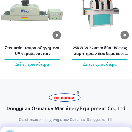
Στιγμιαία μαύρα οδηγημένα
25KW W1320mm δύο UV φως
UV θεραπεύοντας
λαμπτήρων που θεραπεύει
συστήματα μεταφορέων
τα συστήματα μεταφορέων
Δείτε περισσότερα
2.15KW 13m/Min
Δείτε περισσότερα
μηχανών
Dongguan Osmanuv Machinery Equipment Co., Ltd
Co. εξοπλισμού μηχανημάτων Osmanuv Dongguan, ΕΠΕ