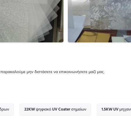
 παρακαλούμε μην διστάσετε να επικοινωνήσετε μαζί μας.
22KW ψηφιακό UV Coater σημείων
1.5KW UV μηχανή εκτύπω