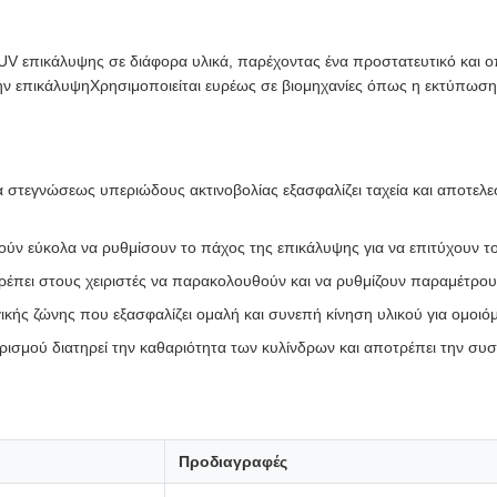
 UV επικάλυψης σε διάφορα υλικά, παρέχοντας ένα προστατευτικό και 
ην επικάλυψηΧρησιμοποιείται ευρέως σε βιομηχανίες όπως η εκτύπωση, 
 στεγνώσεως υπεριώδους ακτινοβολίας εξασφαλίζει ταχεία και αποτελ
ύν εύκολα να ρυθμίσουν το πάχος της επικάλυψης για να επιτύχουν τ
ιτρέπει στους χειριστές να παρακολουθούν και να ρυθμίζουν παραμέτρο
κής ζώνης που εξασφαλίζει ομαλή και συνεπή κίνηση υλικού για ομοι
ισμού διατηρεί την καθαριότητα των κυλίνδρων και αποτρέπει την σ
Προδιαγραφές