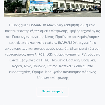
Η Dongguan OSMANUV Machinery (εκτίμηση 2007) είναι
κατασκευαστής εξοπλισμού επίστρωσης υψηλής τεχνολογίας
στο Γκουανγκντόνγκ της Κίνας. Προϊόντα: ρουλεμάν/σπρέι/
κουρτίνα/dip/spin/slit coaters, IR/UV/LED/στεγνωτήρια
μικροκυμάτων και αυτοματισμός ρομπότ. Εξυπηρετεί χύτευση
χαρτοπολτού, πάνελ, PCB, LCD, ανθρακονήματα, PV, σύνθετα
υλικά. Εξαγωγές σε ΗΠΑ, Ηνωμένο Βασίλειο, Βραζιλία,
Κορέα, Ινδία, Τουρκία, Ρωσία. Κατέχει 57 διπλώματα
ευρεσιτεχνίας. Όραμα: Κορυφαίος παγκόσμιος πάροχος
λύσεων επίστρωσης
Περίπου εμείς