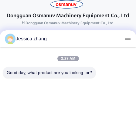
Dongguan Osmanuv Machinery Equipment Co., Ltd
Η Dongguan Osmanuv Machinery Equipment Co., Ltd.
Επικοινωνήστε
Jessica zhang
28 δεύτερος ο βιομηχανικός, wei Liu chong, Wanjiang,
DongGuan, Guangdong, Κίνα
3:27 AM
86-769 -88125248
osmanuv@hotmail.com
Good day, what product are you looking for?
Follow Us
Γρήγοροι Σύνδεσμοι
Σπίτι
Προϊόντα
βίντεο
Σχετικά με εμάς
Επισκεψή εργοστασίου