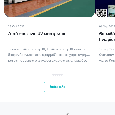
25 Oct 2022
06 Sep 202
Αυτό που είναι UV επίστρωμα
Θα εκθέ
Γνωρίστ
Tissue M
Τι είναι η επίστρωση UV; Η επίστρωση UV είναι μια
Συναρπασ
διαφανής ένωση που εφαρμόζεται στο χαρτί υγρή,
Osmanuv M
και στη συνέχεια στεγνώνει ακαριαία με υπεριώδες
για το Κάι
φως (η επίστρωση UV είναι συντομογραφία της
ME,Tissue
επίστρωσης υπεριώδους ακτινοβολίας).
έως 11 Σεπ
Χρησιμοποιούνται διάφοροι τύποι ενώσεων για την
ευκαιρία 
επίστρωση χαρτιού. Οι χημ...
αγορές τη
Δείτε όλα