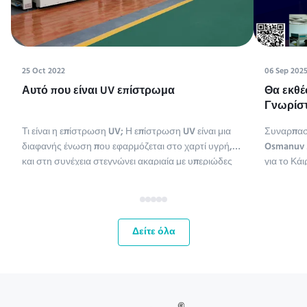
25 Oct 2022
06 Sep 202
Αυτό που είναι UV επίστρωμα
Θα εκθέ
Γνωρίστ
Tissue M
Τι είναι η επίστρωση UV; Η επίστρωση UV είναι μια
Συναρπασ
διαφανής ένωση που εφαρμόζεται στο χαρτί υγρή,
Osmanuv M
και στη συνέχεια στεγνώνει ακαριαία με υπεριώδες
για το Κάι
φως (η επίστρωση UV είναι συντομογραφία της
ME,Tissue
επίστρωσης υπεριώδους ακτινοβολίας).
έως 11 Σεπ
Χρησιμοποιούνται διάφοροι τύποι ενώσεων για την
ευκαιρία 
επίστρωση χαρτιού. Οι χημ...
αγορές τη
Δείτε όλα