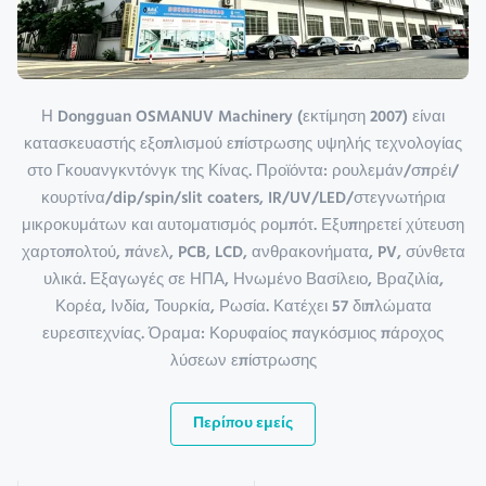
Η Dongguan OSMANUV Machinery (εκτίμηση 2007) είναι
κατασκευαστής εξοπλισμού επίστρωσης υψηλής τεχνολογίας
στο Γκουανγκντόνγκ της Κίνας. Προϊόντα: ρουλεμάν/σπρέι/
κουρτίνα/dip/spin/slit coaters, IR/UV/LED/στεγνωτήρια
μικροκυμάτων και αυτοματισμός ρομπότ. Εξυπηρετεί χύτευση
χαρτοπολτού, πάνελ, PCB, LCD, ανθρακονήματα, PV, σύνθετα
υλικά. Εξαγωγές σε ΗΠΑ, Ηνωμένο Βασίλειο, Βραζιλία,
Κορέα, Ινδία, Τουρκία, Ρωσία. Κατέχει 57 διπλώματα
ευρεσιτεχνίας. Όραμα: Κορυφαίος παγκόσμιος πάροχος
λύσεων επίστρωσης
Περίπου εμείς