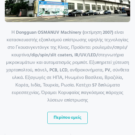
Η Dongguan OSMANUV Machinery (εκτίμηση 2007) είναι
κατασκευαστής εξοπλισμού επίστρωσης υψηλής τεχνολογίας
στο Γκουανγκντόνγκ της Κίνας. Προϊόντα: ρουλεμάν/σπρέι/
κουρτίνα/dip/spin/slit coaters, IR/UV/LED/στεγνωτήρια
μικροκυμάτων και αυτοματισμός ρομπότ. Εξυπηρετεί χύτευση
χαρτοπολτού, πάνελ, PCB, LCD, ανθρακονήματα, PV, σύνθετα
υλικά. Εξαγωγές σε ΗΠΑ, Ηνωμένο Βασίλειο, Βραζιλία,
Κορέα, Ινδία, Τουρκία, Ρωσία. Κατέχει 57 διπλώματα
ευρεσιτεχνίας. Όραμα: Κορυφαίος παγκόσμιος πάροχος
λύσεων επίστρωσης
Περίπου εμείς