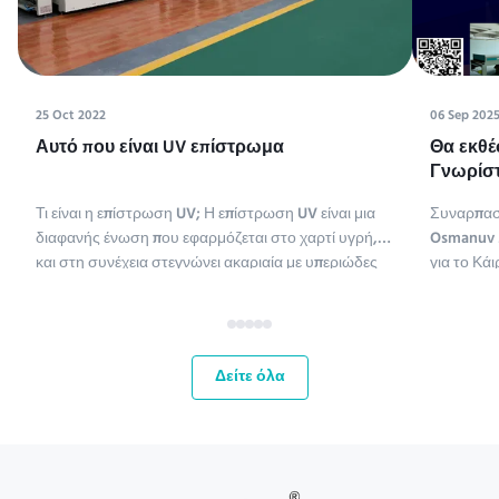
25 Oct 2022
06 Sep 202
Αυτό που είναι UV επίστρωμα
Θα εκθέ
Γνωρίστ
Tissue M
Τι είναι η επίστρωση UV; Η επίστρωση UV είναι μια
Συναρπασ
διαφανής ένωση που εφαρμόζεται στο χαρτί υγρή,
Osmanuv M
και στη συνέχεια στεγνώνει ακαριαία με υπεριώδες
για το Κάι
φως (η επίστρωση UV είναι συντομογραφία της
ME,Tissue
επίστρωσης υπεριώδους ακτινοβολίας).
έως 11 Σεπ
Χρησιμοποιούνται διάφοροι τύποι ενώσεων για την
ευκαιρία 
επίστρωση χαρτιού. Οι χημ...
αγορές τη
Δείτε όλα