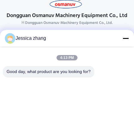
Dongguan Osmanuv Machinery Equipment Co., Ltd
Η Dongguan Osmanuv Machinery Equipment Co., Ltd.
Επικοινωνήστε
Jessica zhang
28 δεύτερος ο βιομηχανικός, wei Liu chong, Wanjiang,
DongGuan, Guangdong, Κίνα
4:13 PM
86-769 -88125248
osmanuv@hotmail.com
Good day, what product are you looking for?
Follow Us
Γρήγοροι Σύνδεσμοι
Σπίτι
Προϊόντα
βίντεο
Σχετικά με εμάς
Επισκεψή εργοστασίου