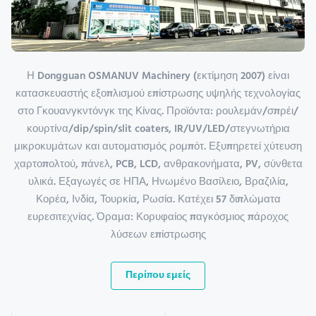
Η Dongguan OSMANUV Machinery (εκτίμηση 2007) είναι
κατασκευαστής εξοπλισμού επίστρωσης υψηλής τεχνολογίας
στο Γκουανγκντόνγκ της Κίνας. Προϊόντα: ρουλεμάν/σπρέι/
κουρτίνα/dip/spin/slit coaters, IR/UV/LED/στεγνωτήρια
μικροκυμάτων και αυτοματισμός ρομπότ. Εξυπηρετεί χύτευση
χαρτοπολτού, πάνελ, PCB, LCD, ανθρακονήματα, PV, σύνθετα
υλικά. Εξαγωγές σε ΗΠΑ, Ηνωμένο Βασίλειο, Βραζιλία,
Κορέα, Ινδία, Τουρκία, Ρωσία. Κατέχει 57 διπλώματα
ευρεσιτεχνίας. Όραμα: Κορυφαίος παγκόσμιος πάροχος
λύσεων επίστρωσης
Περίπου εμείς