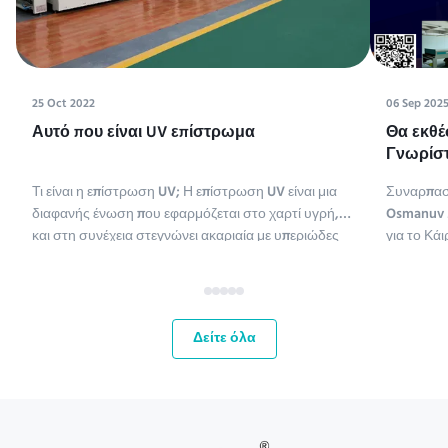
25 Oct 2022
06 Sep 202
Αυτό που είναι UV επίστρωμα
Θα εκθέ
Γνωρίστ
Tissue M
Τι είναι η επίστρωση UV; Η επίστρωση UV είναι μια
Συναρπασ
διαφανής ένωση που εφαρμόζεται στο χαρτί υγρή,
Osmanuv M
και στη συνέχεια στεγνώνει ακαριαία με υπεριώδες
για το Κάι
φως (η επίστρωση UV είναι συντομογραφία της
ME,Tissue
επίστρωσης υπεριώδους ακτινοβολίας).
έως 11 Σεπ
Χρησιμοποιούνται διάφοροι τύποι ενώσεων για την
ευκαιρία 
επίστρωση χαρτιού. Οι χημ...
αγορές τη
Δείτε όλα