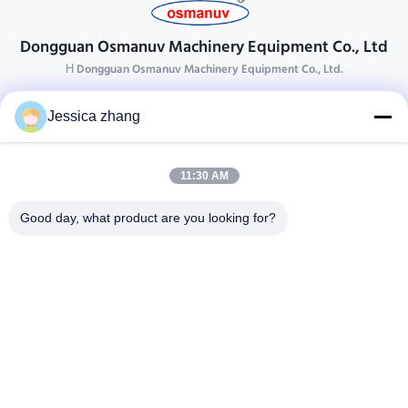
Dongguan Osmanuv Machinery Equipment Co., Ltd
Η Dongguan Osmanuv Machinery Equipment Co., Ltd.
Επικοινωνήστε
Jessica zhang
28 δεύτερος ο βιομηχανικός, wei Liu chong, Wanjiang,
DongGuan, Guangdong, Κίνα
11:30 AM
86-769 -88125248
osmanuv@hotmail.com
Good day, what product are you looking for?
Follow Us
Γρήγοροι Σύνδεσμοι
Σπίτι
Προϊόντα
βίντεο
Σχετικά με εμάς
Επισκεψή εργοστασίου