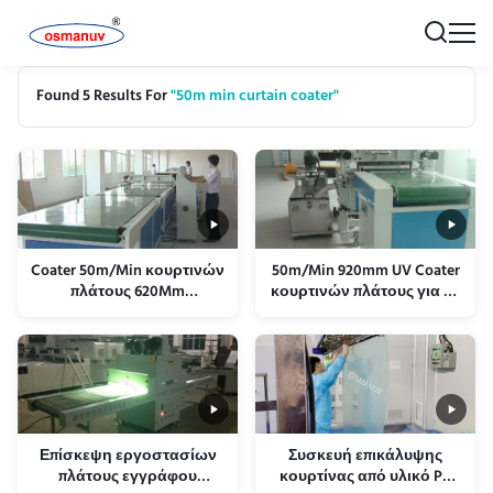
Found 5 Results For
"50m min curtain coater"
Coater 50m/Min κουρτινών
50m/Min 920mm UV Coater
πλάτους 620Mm
κουρτινών πλάτους για το
πνευματική δομή
υλικό PE της EVA
τροχαλιών
σφουγγαριών
παπουτσιών
Επίσκεψη εργοστασίων
Συσκευή επικάλυψης
πλάτους εγγράφου
κουρτίνας από υλικό PU