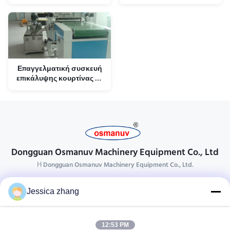
δικτύου μηχανών
για πάχος επικάλυψης
επιστρώματος κουρτινών
0,02-2 mm
Επαγγελματική συσκευή
επικάλυψης κουρτίνας με
διάμετρο κυλίνδρων 400
mm HRC50-60 σκληρότητα
Dongguan Osmanuv Machinery Equipment Co., Ltd
Η Dongguan Osmanuv Machinery Equipment Co., Ltd.
Επικοινωνήστε
Jessica zhang
28 δεύτερος ο βιομηχανικός, wei Liu chong, Wanjiang,
DongGuan, Guangdong, Κίνα
12:53 PM