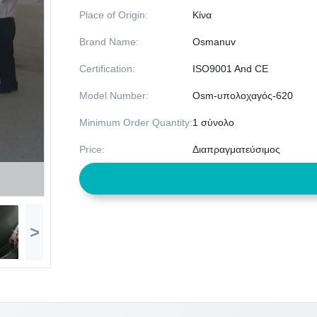
Place of Origin:
Κίνα
Brand Name:
Osmanuv
Certification:
ISO9001 And CE
Model Number:
Osm-υπολοχαγός-620
Minimum Order Quantity:
1 σύνολο
Price:
Διαπραγματεύσιμος
>