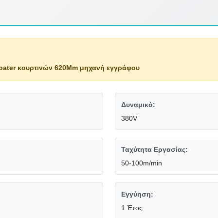
oater κουρτινών 620Mm μηχανή εγγράφου
Δυναμικό:
380V
Ταχύτητα Εργασίας:
50-100m/min
Εγγύηση:
1 Έτος