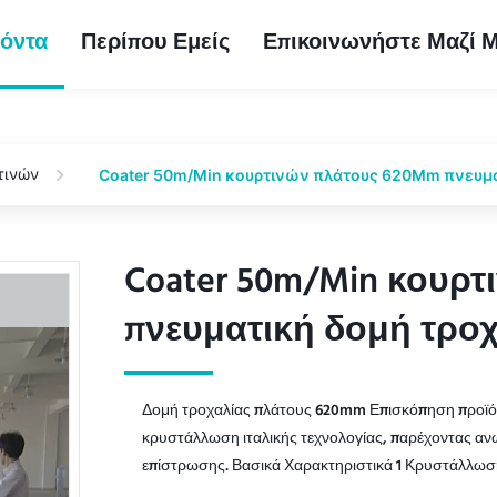
όντα
Περίπου Εμείς
Επικοινωνήστε Μαζί 
τινών
Coater 50m/Min κουρτινών πλάτους 620Mm πνευμ
Coater 50m/Min κουρ
Coater 50m/Min κουρ
πνευματική δομή τρο
πνευματική δομή τρο
Δομή τροχαλίας πλάτους 620mm Επισκόπηση προϊόν
κρυστάλλωση ιταλικής τεχνολογίας, παρέχοντας ανώ
επίστρωσης. Βασικά Χαρακτηριστικά 1 Κρυστάλλωση 