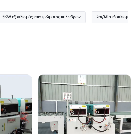
οπλισμός επιστρώματος κυλίνδρων
2m/Min εξοπλισμός επιστρώ