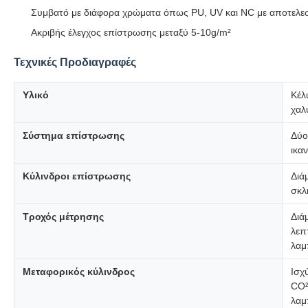
Συμβατό με διάφορα χρώματα όπως PU, UV και NC με αποτελε
Ακριβής έλεγχος επίστρωσης μεταξύ 5-10g/m²
Τεχνικές Προδιαγραφές
Υλικό
Κέλ
χαλ
Σύστημα επίστρωσης
Δύο
ικα
Κύλινδροι επίστρωσης
Διά
σκλ
Τροχός μέτρησης
Διά
λεπ
λαμ
Μεταφορικός κύλινδρος
Ισχ
CO²
λαμ