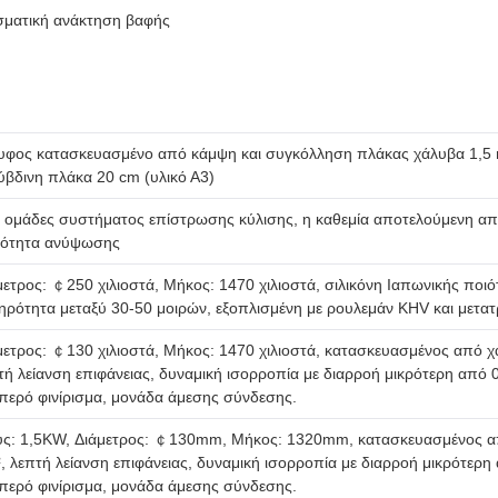
σματική ανάκτηση βαφής
υφος κατασκευασμένο από κάμψη και συγκόλληση πλάκας χάλυβα 1,5 m
ύβδινη πλάκα 20 cm (υλικό Α3)
 ομάδες συστήματος επίστρωσης κύλισης, η καθεμία αποτελούμενη από 
νότητα ανύψωσης
μετρος: ￠250 χιλιοστά, Μήκος: 1470 χιλιοστά, σιλικόνη Ιαπωνικής ποι
ηρότητα μεταξύ 30-50 μοιρών, εξοπλισμένη με ρουλεμάν KHV και μετα
μετρος: ￠130 χιλιοστά, Μήκος: 1470 χιλιοστά, κατασκευασμένος από
τή λείανση επιφάνειας, δυναμική ισορροπία με διαρροή μικρότερη από 
περό φινίρισμα, μονάδα άμεσης σύνδεσης.
ύς: 1,5KW, Διάμετρος: ￠130mm, Μήκος: 1320mm, κατασκευασμένος α
, λεπτή λείανση επιφάνειας, δυναμική ισορροπία με διαρροή μικρότε
περό φινίρισμα, μονάδα άμεσης σύνδεσης.