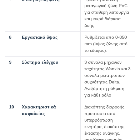
μεταγωγική ζώνη PVC
για σταθερή λειτουργία
και μακρά διάρκεια
ζωής
8
Εργασιακό ύψος
Ρυθμίζεται από 0-850
mm (ύψος ζώνης από
το έδαφος).
9
Σύστημα ελέγχου
3 σύνολα μηχανών
ταχύτητας Wanxin και 3
σύνολα μετατροπών
συχνότητας Delta.
Ανεξάρτητη ρύθμιση
για κάθε ρόλο
10
Χαρακτηριστικά
Διακόπτης διαρροής,
ασφαλείας
προστασία από
υπερφόρτωση
κινητήρα, διακόπτης
έκτακτης ανάγκης,
ασφάλειες γραμμής