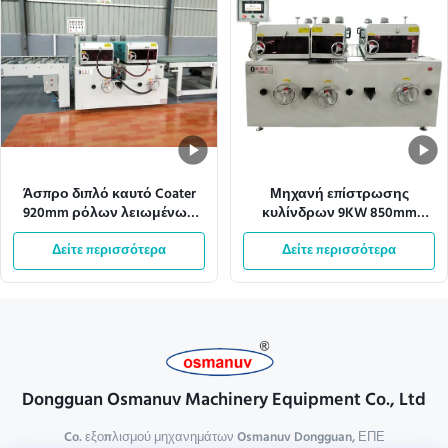
Άσπρο διπλό καυτό Coater
Μηχανή επίστρωσης
920mm ρόλων λειωμένων
κυλίνδρων 9KW 850mm
μετάλλων εναλλασσόμενου
ύψους ξύλου Uv με κινητήρα
ρεύματος 110v πλάτος
Δείτε περισσότερα
Δείτε περισσότερα
Effecive
Dongguan Osmanuv Machinery Equipment Co., Ltd
Co. εξοπλισμού μηχανημάτων Osmanuv Dongguan, ΕΠΕ