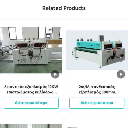
Related Products
λειαντικός εξοπλισμός 10KW
2m/Min ανθεκτικός
επιστρώματος κυλίνδρων
εξοπλισμός 300mm
Antil πλάτους 1320mm
επιστρώματος κυλίνδρων
Δείτε περισσότερα
Effecive
μήκος κατεργασίας
Δείτε περισσότερα