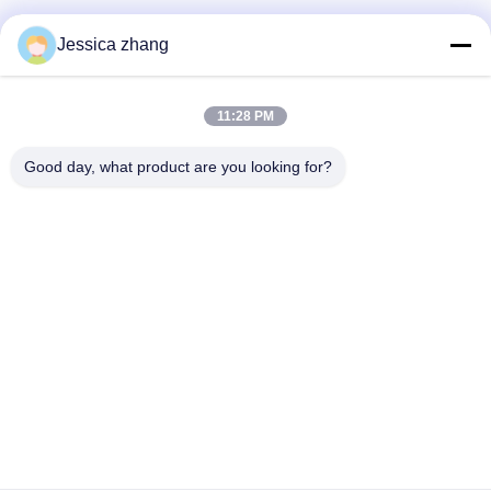
Επικοινωνήστε
Jessica zhang
28 δεύτερος ο βιομηχανικός, wei Liu chong, Wanjiang,
DongGuan, Guangdong, Κίνα
11:28 PM
86-769 -88125248
osmanuv@hotmail.com
Good day, what product are you looking for?
Follow Us
Γρήγοροι Σύνδεσμοι
Σπίτι
Προϊόντα
βίντεο
Σχετικά με εμάς
Επισκεψή εργοστασίου
Έλεγχος ποιότητας
Επικοινωνήστε μαζί μας
Ζητήστε μια προσφορά
Ειδήσεις