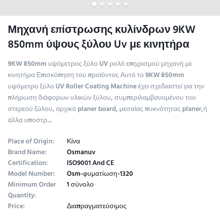
Μηχανή επίστρωσης κυλίνδρων 9KW
850mm ύψους ξύλου Uv με κινητήρα
9KW 850mm υψόμετρος ξύλο UV ρολό επιχρισμού μηχανή με
κινητήρα Επισκόπηση του προϊόντος Αυτό το 9KW 850mm
υψόμετρο ξύλο UV Roller Coating Machine έχει σχεδιαστεί για την
πλήρωση διάφορων υλικών ξύλου, συμπεριλαμβανομένου του
στερεού ξύλου, αρχικό planer board, μεσαίας πυκνότητας planer,ή
άλλα υποστρ...
Place of Origin:
Κίνα
Brand Name:
Osmanuv
Certification:
ISO9001 And CE
Model Number:
Osm-φυματίωση-1320
Minimum Order
1 σύνολο
Quantity:
Price:
Διαπραγματεύσιμος