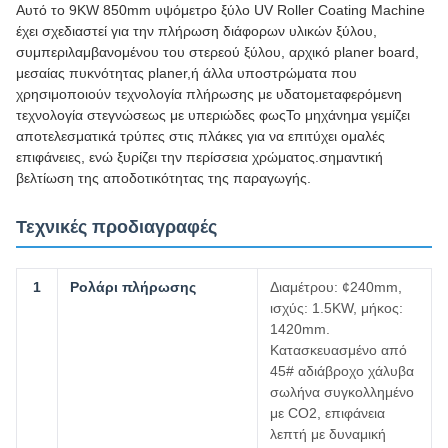
Αυτό το 9KW 850mm υψόμετρο ξύλο UV Roller Coating Machine
έχει σχεδιαστεί για την πλήρωση διάφορων υλικών ξύλου,
συμπεριλαμβανομένου του στερεού ξύλου, αρχικό planer board,
μεσαίας πυκνότητας planer,ή άλλα υποστρώματα που
χρησιμοποιούν τεχνολογία πλήρωσης με υδατομεταφερόμενη
τεχνολογία στεγνώσεως με υπεριώδες φωςΤο μηχάνημα γεμίζει
αποτελεσματικά τρύπες στις πλάκες για να επιτύχει ομαλές
επιφάνειες, ενώ ξυρίζει την περίσσεια χρώματος.σημαντική
βελτίωση της αποδοτικότητας της παραγωγής.
Τεχνικές προδιαγραφές
1
Ρολάρι πλήρωσης
Διαμέτρου: ¢240mm,
ισχύς: 1.5KW, μήκος:
1420mm.
Κατασκευασμένο από
45# αδιάβροχο χάλυβα
σωλήνα συγκολλημένο
με CO2, επιφάνεια
λεπτή με δυναμική