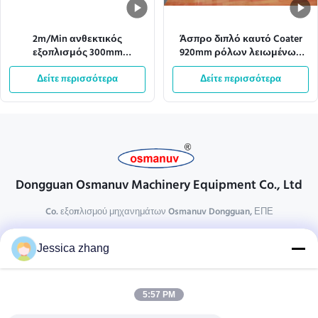
2m/Min ανθεκτικός
Άσπρο διπλό καυτό Coater
εξοπλισμός 300mm
920mm ρόλων λειωμένων
επιστρώματος κυλίνδρων
μετάλλων εναλλασσόμενου
μήκος κατεργασίας
Δείτε περισσότερα
ρεύματος 110v πλάτος
Δείτε περισσότερα
Effecive
Dongguan Osmanuv Machinery Equipment Co., Ltd
Co. εξοπλισμού μηχανημάτων Osmanuv Dongguan, ΕΠΕ
Επικοινωνήστε
Jessica zhang
28 δεύτερος ο βιομηχανικός, wei Liu chong, Wanjiang,
DongGuan, Guangdong, Κίνα
5:57 PM
86-769 -88125248