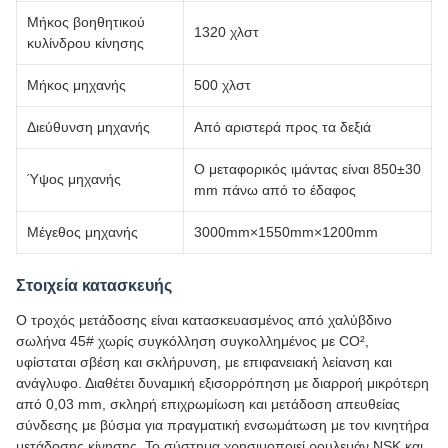
Μήκος βοηθητικού
1320 χλστ
κυλίνδρου κίνησης
Μήκος μηχανής
500 χλστ
Διεύθυνση μηχανής
Από αριστερά προς τα δεξιά
Ο μεταφορικός ιμάντας είναι 850±30
Ύψος μηχανής
mm πάνω από το έδαφος
Μέγεθος μηχανής
3000mm×1550mm×1200mm
Στοιχεία κατασκευής
Ο τροχός μετάδοσης είναι κατασκευασμένος από χαλύβδινο
σωλήνα 45# χωρίς συγκόλληση συγκολλημένος με CO²,
υφίσταται σβέση και σκλήρυνση, με επιφανειακή λείανση και
ανάγλυφο. Διαθέτει δυναμική εξισορρόπηση με διαρροή μικρότερη
από 0,03 mm, σκληρή επιχρωμίωση και μετάδοση απευθείας
σύνδεσης με βύσμα για πραγματική ενσωμάτωση με τον κινητήρα
μετάδοσης κίνησης. Το σύστημα χρησιμοποιεί ρουλεμάν NSK και