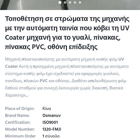
Τοποθέτηση σε στρώματα της μηχανής
με την αυτόματη ταινία που κόβει τη UV
Coater μηχανή για το γυαλί, πίνακας,
πίνακας PVC, οθόνη επίδειξης
Μηχανή πλαστικοποίησης με αυτόματη μηχανή κοπής φιλμ UV
Coater Αυτή η προηγμένη μηχανή πλαστικοποίησης με αυτόματο
σύστημα κοπής φιλμ έχει σχεδιαστεί για εφαρμογές γυαλιού,
σανίδων, πλακών PVC και οθόνης. Διαθέτει απελευθέρωση φιλμ
διπλού σταθμού για συνεχή λειτουργία χωρίς διακοπή. Βασικά
Χαρακτηρι...
Place of Origin:
Κίνα
Brand Name:
Osmanuv
Certification:
ISO9001
Model Number:
1320-FMJⅠ
Minimum Order
1 σύνολο