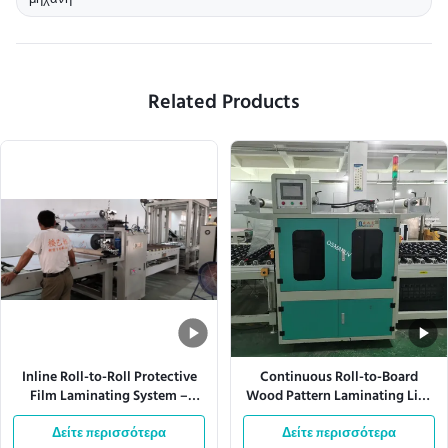
μηχανή
Related Products
Inline Roll-to-Roll Protective
Continuous Roll-to-Board
Film Laminating System –
Wood Pattern Laminating Line
Customizable Film Thickness &
with UV Curing –
Speed with Automatic Tension
Δείτε περισσότερα
Customizable Film Width &
Δείτε περισσότερα