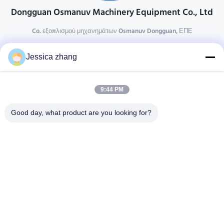
Dongguan Osmanuv Machinery Equipment Co., Ltd
Co. εξοπλισμού μηχανημάτων Osmanuv Dongguan, ΕΠΕ
Επικοινωνήστε
Jessica zhang
28 δεύτερος ο βιομηχανικός, wei Liu chong, Wanjiang,
DongGuan, Guangdong, Κίνα
9:44 PM
86-769 -88125248
osmanuv@hotmail.com
Good day, what product are you looking for?
Follow Us
Γρήγοροι Σύνδεσμοι
Σπίτι
Προϊόντα
βίντεο
Σχετικά με εμάς
Επισκεψή εργοστασίου
Έλεγχος ποιότητας
Επικοινωνήστε μαζί μας
Ζητήστε μια προσφορά