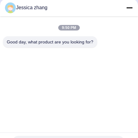
Επικοινωνήστε
Jessica zhang
28 δεύτερος ο βιομηχανικός, wei Liu chong, Wanjiang,
DongGuan, Guangdong, Κίνα
9:50 PM
86-769 -88125248
osmanuv@hotmail.com
Good day, what product are you looking for?
Follow Us
Γρήγοροι Σύνδεσμοι
Σπίτι
Προϊόντα
βίντεο
Σχετικά με εμάς
Επισκεψή εργοστασίου
Έλεγχος ποιότητας
Επικοινωνήστε μαζί μας
Ζητήστε μια προσφορά
Ειδήσεις