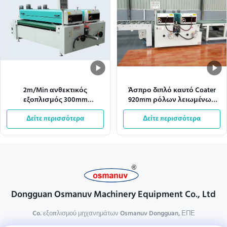
2m/Min ανθεκτικός
Άσπρο διπλό καυτό Coater
εξοπλισμός 300mm
920mm ρόλων λειωμένων
επιστρώματος κυλίνδρων
μετάλλων εναλλασσόμενου
μήκος κατεργασίας
Δείτε περισσότερα
ρεύματος 110v πλάτος
Δείτε περισσότερα
Effecive
Dongguan Osmanuv Machinery Equipment Co., Ltd
Co. εξοπλισμού μηχανημάτων Osmanuv Dongguan, ΕΠΕ