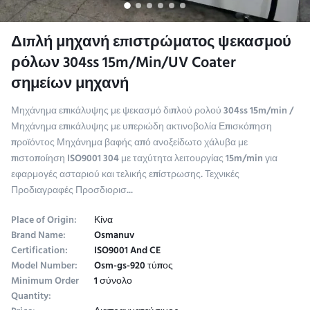
Διπλή μηχανή επιστρώματος ψεκασμού
ρόλων 304ss 15m/Min/UV Coater
σημείων μηχανή
Μηχάνημα επικάλυψης με ψεκασμό διπλού ρολού 304ss 15m/min /
Μηχάνημα επικάλυψης με υπεριώδη ακτινοβολία Επισκόπηση
προϊόντος Μηχάνημα βαφής από ανοξείδωτο χάλυβα με
πιστοποίηση ISO9001 304 με ταχύτητα λειτουργίας 15m/min για
εφαρμογές ασταριού και τελικής επίστρωσης. Τεχνικές
Προδιαγραφές Προσδιορισ...
Place of Origin:
Κίνα
Brand Name:
Osmanuv
Certification:
ISO9001 And CE
Model Number:
Osm-gs-920 τύπος
Minimum Order
1 σύνολο
Quantity: