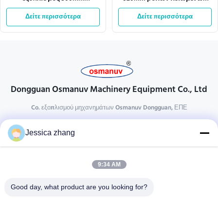
επιστρώματος κυλίνδρων
μετάλλων εναλλασσόμενου
μήκος κατεργασίας
Δείτε περισσότερα
ρεύματος 110v πλάτος
Δείτε περισσότερα
Effecive
Dongguan Osmanuv Machinery Equipment Co., Ltd
Co. εξοπλισμού μηχανημάτων Osmanuv Dongguan, ΕΠΕ
Επικοινωνήστε
Jessica zhang
28 δεύτερος ο βιομηχανικός, wei Liu chong, Wanjiang,
DongGuan, Guangdong, Κίνα
9:34 AM
86-769 -88125248
osmanuv@hotmail.com
Good day, what product are you looking for?
Follow Us