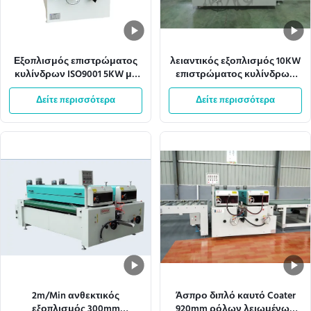
Εξοπλισμός επιστρώματος
λειαντικός εξοπλισμός 10KW
κυλίνδρων ISO9001 5KW με
επιστρώματος κυλίνδρων
το πιάτο χάλυβα 1.5mm
Antil πλάτους 1320mm
Δείτε περισσότερα
Δείτε περισσότερα
Effecive
2m/Min ανθεκτικός
Άσπρο διπλό καυτό Coater
εξοπλισμός 300mm
920mm ρόλων λειωμένων