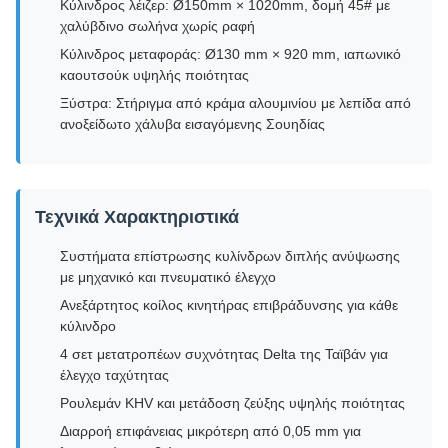
Κύλινδρος λέιζερ: Ø150mm × 1020mm, δομή 45# με
χαλύβδινο σωλήνα χωρίς ραφή
Κύλινδρος μεταφοράς: Ø130 mm × 920 mm, ιαπωνικό
καουτσούκ υψηλής ποιότητας
Ξύστρα: Στήριγμα από κράμα αλουμινίου με λεπίδα από
ανοξείδωτο χάλυβα εισαγόμενης Σουηδίας
Τεχνικά Χαρακτηριστικά
Συστήματα επίστρωσης κυλίνδρων διπλής ανύψωσης
με μηχανικό και πνευματικό έλεγχο
Ανεξάρτητος κοίλος κινητήρας επιβράδυνσης για κάθε
κύλινδρο
4 σετ μετατροπέων συχνότητας Delta της Ταϊβάν για
έλεγχο ταχύτητας
Ρουλεμάν KHV και μετάδοση ζεύξης υψηλής ποιότητας
Διαρροή επιφάνειας μικρότερη από 0,05 mm για