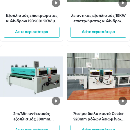
Εξοπλισμός επιστρώματος
λειαντικός εξοπλισμός 10KW
κυλίνδρων ISO9001 5KW με
επιστρώματος κυλίνδρων
το πιάτο χάλυβα 1.5mm
Antil πλάτους 1320mm
Δείτε περισσότερα
Δείτε περισσότερα
Effecive
2m/Min ανθεκτικός
Άσπρο διπλό καυτό Coater
εξοπλισμός 300mm
920mm ρόλων λειωμένων
επιστρώματος κυλίνδρων
μετάλλων εναλλασσόμενου