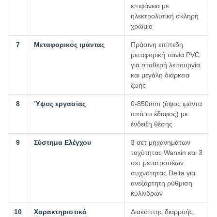
επιφάνεια με
ηλεκτρολυτική σκληρή
χρώμιο
7
Μεταφορικός ιμάντας
Πράσινη επίπεδη
μεταφορική ταινία PVC
για σταθερή λειτουργία
και μεγάλη διάρκεια
ζωής
8
Ύψος εργασίας
0-850mm (ύψος ιμάντα
από το έδαφος) με
ένδειξη θέσης
9
Σύστημα Ελέγχου
3 σετ μηχανημάτων
ταχύτητας Wanxin και 3
σετ μετατροπέων
συχνότητας Delta για
ανεξάρτητη ρύθμιση
κυλίνδρων
10
Χαρακτηριστικά
Διακόπτης διαρροής,