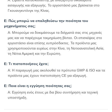
Α: Είμαστε κατασκευαστής με ανεξάρτητα δικαιώματα
εισαγωγής και εξαγωγής. Το εργοστάσιό μας βρίσκεται στο
Γκουανγκντόνγκ της Κίνας.
Ε: Πώς μπορώ να επαληθεύσω την ποιότητα του
μηχανήματος σας;
Α: Μπορούμε να δοκιμάσουμε τα δείγματά σας στις μηχανές
μας και να παρέχουμε τεκμηρίωση βίντεο. Οι επισκέψεις στο
εργοστάσιο είναι επίσης ευπρόσδεκτες. Τα προϊόντα μας
χρησιμοποιούνται ευρέως στην Κίνα, τη Νοτιοανατολική Ασία,
τη Νότια Αμερική και την Ευρώπη.
Ε: Τι πιστοποιήσεις έχετε;
Α: Η παραγωγή μας ακολουθεί τα πρότυπα GMP & ISO και τα
προϊόντα μας έχουν πιστοποίηση CE για εξαγωγή.
Ε: Ποια είναι η εγγύηση ποιότητας σας;
Α: Εγγύηση ενός έτους με δια βίου συντήρηση και τεχνική
υποστήριξη.