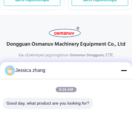
μήκος κατεργασίας
Δείτε περισσότερα
ρεύματος 110v πλάτος
Δείτε περισσότερα
Effecive
Dongguan Osmanuv Machinery Equipment Co., Ltd
Co. εξοπλισμού μηχανημάτων Osmanuv Dongguan, ΕΠΕ
Επικοινωνήστε
Jessica zhang
28 δεύτερος ο βιομηχανικός, wei Liu chong, Wanjiang,
DongGuan, Guangdong, Κίνα
8:16 AM
86-769 -88125248
osmanuv@hotmail.com
Good day, what product are you looking for?
Follow Us