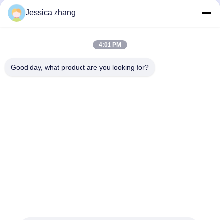
Επικοινωνήστε
Jessica zhang
28 δεύτερος ο βιομηχανικός, wei Liu chong, Wanjiang,
DongGuan, Guangdong, Κίνα
4:01 PM
86-769 -88125248
osmanuv@hotmail.com
Good day, what product are you looking for?
Follow Us
Γρήγοροι Σύνδεσμοι
Σπίτι
Προϊόντα
βίντεο
Σχετικά με εμάς
Επισκεψή εργοστασίου
Έλεγχος ποιότητας
Επικοινωνήστε μαζί μας
Ζητήστε μια προσφορά
Ειδήσεις