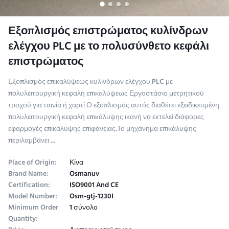
Εξοπλισμός επιστρώματος κυλίνδρων
ελέγχου PLC με το πολυσύνθετο κεφάλι
επιστρώματος
Εξοπλισμός επικαλύψεως κυλίνδρων ελέγχου PLC με
πολυλειτουργική κεφαλή επικαλύψεως Εργοστάσιο μετρητικού
τροχού για ταινία ή χαρτί Ο εξοπλισμός αυτός διαθέτει εξειδικευμένη
πολυλειτουργική κεφαλή επικάλυψης ικανή να εκτελεί διάφορες
εφαρμογές επικάλυψης επιφάνειας.Το μηχάνημα επικάλυψης
περιλαμβάνει ...
Place of Origin:
Κίνα
Brand Name:
Osmanuv
Certification:
ISO9001 And CE
Model Number:
Osm-gtj-1230I
Minimum Order
1 σύνολο
Quantity: