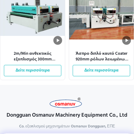
2m/Min ανθεκτικός
Άσπρο διπλό καυτό Coater
εξοπλισμός 300mm
920mm ρόλων λειωμένων
επιστρώματος κυλίνδρων
μετάλλων εναλλασσόμενου
μήκος κατεργασίας
Δείτε περισσότερα
ρεύματος 110v πλάτος
Δείτε περισσότερα
Effecive
Dongguan Osmanuv Machinery Equipment Co., Ltd
Co. εξοπλισμού μηχανημάτων Osmanuv Dongguan, ΕΠΕ