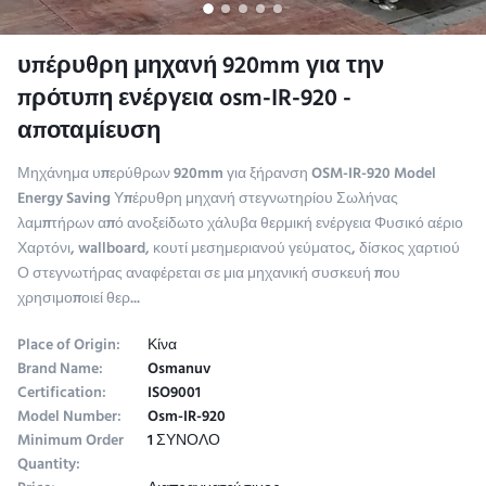
υπέρυθρη μηχανή 920mm για την
πρότυπη ενέργεια osm-IR-920 -
αποταμίευση
Μηχάνημα υπερύθρων 920mm για ξήρανση OSM-IR-920 Model
Energy Saving Υπέρυθρη μηχανή στεγνωτηρίου Σωλήνας
λαμπτήρων από ανοξείδωτο χάλυβα θερμική ενέργεια Φυσικό αέριο
Χαρτόνι, wallboard, κουτί μεσημεριανού γεύματος, δίσκος χαρτιού
Ο στεγνωτήρας αναφέρεται σε μια μηχανική συσκευή που
χρησιμοποιεί θερ...
Place of Origin:
Κίνα
Brand Name:
Osmanuv
Certification:
ISO9001
Model Number:
Osm-IR-920
Minimum Order
1 ΣΥΝΟΛΟ
Quantity: