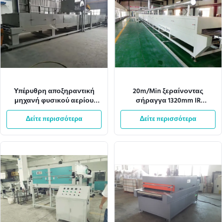
Υπέρυθρη αποξηραντική
20m/Min ξεραίνοντας
μηχανή φυσικού αερίου
σήραγγα 1320mm IR
ISO9001 8KW
υπεριωδών ακτίνων πλάτος
Δείτε περισσότερα
εγγράφου δικτύου
Δείτε περισσότερα