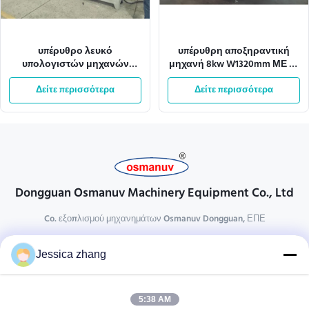
υπέρυθρο λευκό
υπέρυθρη αποξηραντική
υπολογιστών μηχανών
μηχανή 8kw W1320mm ΜΕ το
ξήρανσης ανοξείδωτου
διακόπτη στάσεων έκτακτης
ελέγχου 5m/Min BKC
Δείτε περισσότερα
Δείτε περισσότερα
ανάγκης
Dongguan Osmanuv Machinery Equipment Co., Ltd
Co. εξοπλισμού μηχανημάτων Osmanuv Dongguan, ΕΠΕ
Επικοινωνήστε
Jessica zhang
28 δεύτερος ο βιομηχανικός, wei Liu chong, Wanjiang,
DongGuan, Guangdong, Κίνα
5:38 AM