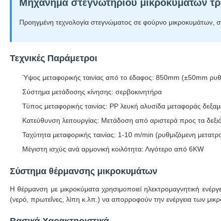
Μηχάνημα στεγνωτηρίου μικροκυμάτων τρο
Προηγμένη τεχνολογία στεγνώματος σε φούρνο μικροκυμάτων, σχ
Τεχνικές Παράμετροι
Ύψος μεταφορικής ταινίας από το έδαφος: 850mm (±50mm ρυθ
Σύστημα μετάδοσης κίνησης: σερβοκινητήρα
Τύπος μεταφορικής ταινίας: PP λευκή αλυσίδα μεταφοράς δεξα
Κατεύθυνση λειτουργίας: Μετάδοση από αριστερά προς τα δεξι
Ταχύτητα μεταφορικής ταινίας: 1-10 m/min (ρυθμιζόμενη μετατ
Μέγιστη ισχύς ανά αρμονική κοιλότητα: Λιγότερο από 6KW
Σύστημα θέρμανσης μικροκυμάτων
Η θέρμανση με μικροκύματα χρησιμοποιεί ηλεκτρομαγνητική ενέργε
(νερό, πρωτεΐνες, λίπη κ.λπ.) να απορροφούν την ενέργεια των μι