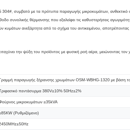
304#, συμβατό με τα πρότυπα παραγωγής μικροκυμάτων, ανθεκτικό σε
οδο συνολικής θέρμανσης που εξαλείφει τις καθυστερήσεις αγωγιμότη
ν κυμάτων ανεξάρτητα από το σχήμα του αντικειμένου, αποτρέποντας 
ιταχύνει την ψύξη του προϊόντος με φυσική ροή αέρα, μειώνοντας τον
Γραμμή παραγωγής ξήρανσης χρωμάτων OSM-WBHG-1320 με βάση το
Τριφασικό πεντάσυρμα 380V±10% 50Hz±2%
Φούρνος μικροκυμάτων ≤35kVA
≥85KW (Ρυθμιζόμενο)
2450MHz±50Hz