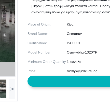
Βιομηχανικό στεγνωτήριο μικροκυμάτων 10m/min 38
μικροκυμάτων τροφίμων για πλακέτα κουτιού Προη
σχεδιασμένη ειδικά για εφαρμογές κατασκευής σανίδ
Place of Origin:
Κίνα
Brand Name:
Osmanuv
Certification:
ISO9001
Model Number:
Osm-wbhg-1320YP
Minimum Order Quantity:
1 σύνολο
Price:
Διαπραγματεύσιμος
>