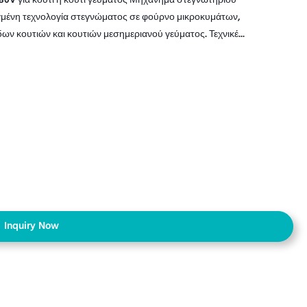
0V για κουτί ή κουτί γεύματος Μηχάνημα στεγνωτηρίου
γμένη τεχνολογία στεγνώματος σε φούρνο μικροκυμάτων,
ων κουτιών και κουτιών μεσημεριανού γεύματος. Τεχνικέ...
Inquiry Now