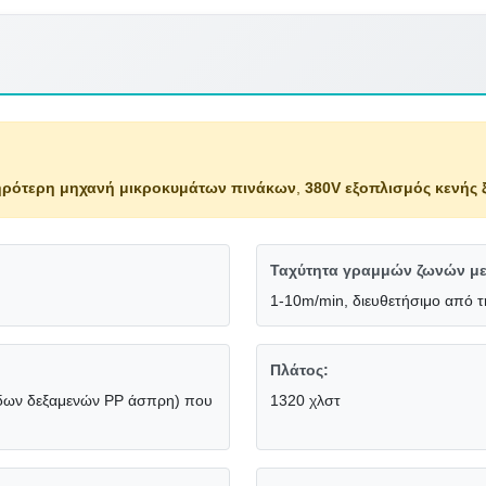
ηρότερη μηχανή μικροκυμάτων πινάκων
,
380V εξοπλισμός κενής
Ταχύτητα γραμμών ζωνών μ
1-10m/min, διευθετήσιμο από 
Πλάτος:
ίδων δεξαμενών PP άσπρη) που
1320 χλστ