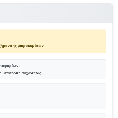
 ξήρανσης μικροκυμάτων
εταφορέων:
τη μετατροπή συχνότητας