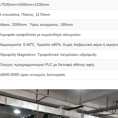
17530mm×1600mm×1100mm
9 ντουλάπια, Πλάτος: 1170mm
Μήκος: 2000mm, Ύψος ανοίγματος: 180mm
Κορυφαία τροφοδοσία με κυματοδηγό αλουμινίου
Θερμοκρασία: 0-40℃, Υγρασία ≤80%, Χωρίς διαβρωτικά αέρια ή εκρηκτ
Υδροψύξη Magnetron, Τροφοδοτικό πετρελαίου υδρόψυξη
Έλεγχος προγραμματισμού PLC με διεπαφή οθόνης αφής
≥6000-8000 ώρες συνεχούς λειτουργίας