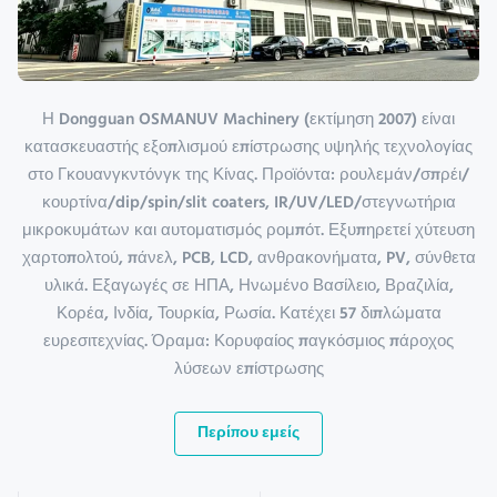
Η Dongguan OSMANUV Machinery (εκτίμηση 2007) είναι
κατασκευαστής εξοπλισμού επίστρωσης υψηλής τεχνολογίας
στο Γκουανγκντόνγκ της Κίνας. Προϊόντα: ρουλεμάν/σπρέι/
κουρτίνα/dip/spin/slit coaters, IR/UV/LED/στεγνωτήρια
μικροκυμάτων και αυτοματισμός ρομπότ. Εξυπηρετεί χύτευση
χαρτοπολτού, πάνελ, PCB, LCD, ανθρακονήματα, PV, σύνθετα
υλικά. Εξαγωγές σε ΗΠΑ, Ηνωμένο Βασίλειο, Βραζιλία,
Κορέα, Ινδία, Τουρκία, Ρωσία. Κατέχει 57 διπλώματα
ευρεσιτεχνίας. Όραμα: Κορυφαίος παγκόσμιος πάροχος
λύσεων επίστρωσης
Περίπου εμείς