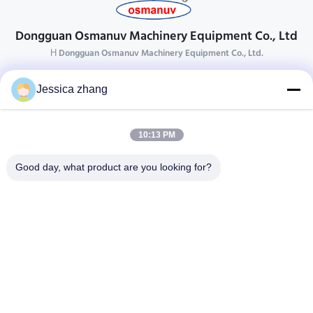
Dongguan Osmanuv Machinery Equipment Co., Ltd
Η Dongguan Osmanuv Machinery Equipment Co., Ltd.
Επικοινωνήστε
Jessica zhang
28 δεύτερος ο βιομηχανικός, wei Liu chong, Wanjiang,
DongGuan, Guangdong, Κίνα
10:13 PM
86-769 -88125248
osmanuv@hotmail.com
Good day, what product are you looking for?
Follow Us
Γρήγοροι Σύνδεσμοι
Σπίτι
Προϊόντα
βίντεο
Σχετικά με εμάς
Επισκεψή εργοστασίου