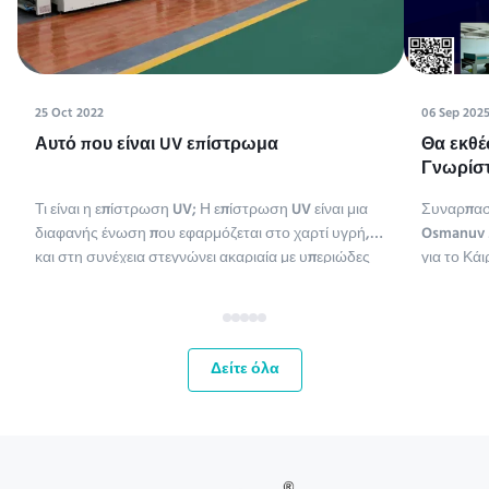
25 Oct 2022
06 Sep 202
Αυτό που είναι UV επίστρωμα
Θα εκθέ
Γνωρίστ
Tissue M
Τι είναι η επίστρωση UV; Η επίστρωση UV είναι μια
Συναρπασ
διαφανής ένωση που εφαρμόζεται στο χαρτί υγρή,
Osmanuv M
και στη συνέχεια στεγνώνει ακαριαία με υπεριώδες
για το Κάι
φως (η επίστρωση UV είναι συντομογραφία της
ME,Tissue
επίστρωσης υπεριώδους ακτινοβολίας).
έως 11 Σεπ
Χρησιμοποιούνται διάφοροι τύποι ενώσεων για την
ευκαιρία 
επίστρωση χαρτιού. Οι χημ...
αγορές τη
Δείτε όλα