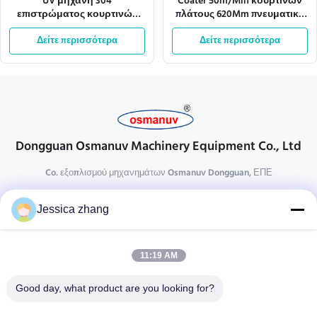
UV μηχανή 304
Coater 50m/Min κουρτινών
επιστρώματος κουρτινών
πλάτους 620Mm πνευματική
ISO9001 2.2Kw πιάτο
δομή τροχαλιών
Δείτε περισσότερα
ανοξείδωτου
Δείτε περισσότερα
Dongguan Osmanuv Machinery Equipment Co., Ltd
Co. εξοπλισμού μηχανημάτων Osmanuv Dongguan, ΕΠΕ
Επικοινωνήστε
Jessica zhang
28 δεύτερος ο βιομηχανικός, wei Liu chong, Wanjiang,
DongGuan, Guangdong, Κίνα
11:19 AM
86-769 -88125248
osmanuv@hotmail.com
Good day, what product are you looking for?