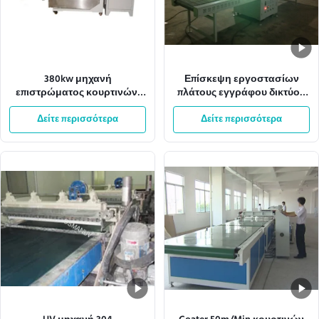
380kw μηχανή
Επίσκεψη εργοστασίων
επιστρώματος κουρτινών,
πλάτους εγγράφου δικτύου
Coater ντους υπολογιστών
μηχανών επιστρώματος
γραφείου 20m/Min
Δείτε περισσότερα
Δείτε περισσότερα
κουρτινών